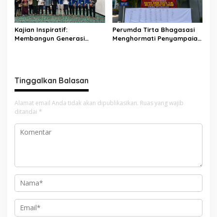
Kajian Inspiratif:
Perumda Tirta Bhagasasi
Membangun Generasi
Menghormati Penyampaian
Unggul dengan Ilmu, Iman,
Aspirasi Pegawai dan
dan Akhlak
Menegaskan Komitmen
terhadap Tata Kelola
Perusahaan yang Baik
Tinggalkan Balasan
Alamat email Anda tidak akan dipublikasikan.
Ruas yang wajib
ditandai
*