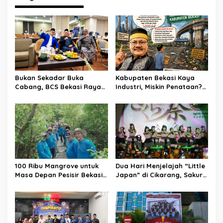
Bukan Sekadar Buka
Kabupaten Bekasi Kaya
Cabang, BCS Bekasi Raya
Industri, Miskin Penataan?
Tancap Gas Layani Tamu
Kritik Pedas Ketum ASPHRI
Allah
di Hari Jadi ke-76
100 Ribu Mangrove untuk
Dua Hari Menjelajah “Little
Masa Depan Pesisir Bekasi:
Japan” di Cikarang, Sakura
Dari Muara Gembong,
Matsuri 2026 Sulap Kota
Jababeka Menanam
Jababeka Jadi Magnet
Harapan yang Tumbuh
Wisata Budaya
Bersama Warga