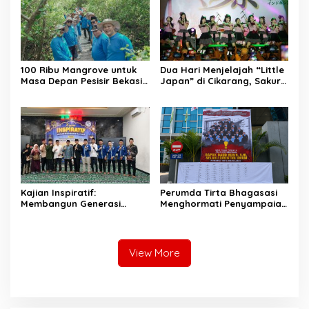
100 Ribu Mangrove untuk
Dua Hari Menjelajah “Little
Masa Depan Pesisir Bekasi:
Japan” di Cikarang, Sakura
Dari Muara Gembong,
Matsuri 2026 Sulap Kota
Jababeka Menanam
Jababeka Jadi Magnet
Harapan yang Tumbuh
Wisata Budaya
Bersama Warga
Kajian Inspiratif:
Perumda Tirta Bhagasasi
Membangun Generasi
Menghormati Penyampaian
Unggul dengan Ilmu, Iman,
Aspirasi Pegawai dan
dan Akhlak
Menegaskan Komitmen
terhadap Tata Kelola
Perusahaan yang Baik
View More