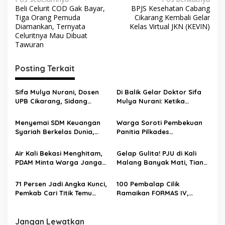
Beli Celurit COD Gak Bayar,
BPJS Kesehatan Cabang
Tiga Orang Pemuda
Cikarang Kembali Gelar
Diamankan, Ternyata
Kelas Virtual JKN (KEVIN)
Celuritnya Mau Dibuat
Tawuran
Posting Terkait
Sifa Mulya Nurani, Dosen
Di Balik Gelar Doktor Sifa
UPB Cikarang, Sidang
Mulya Nurani: Ketika
Terbuka Promosi Doktor
Disertasi Menjadi Ikhtiar
dipimpin Prof. Dr. H. Aden
Menyelamatkan Masa
Menyemai SDM Keuangan
Warga Soroti Pembekuan
Rosadi Dosen UIN SGD asal
Depan Anak Indonesia
Syariah Berkelas Dunia,
Panitia Pilkades
Bekasi
STEBI Global Mulia Raih
Burangkeng, Diduga Ada
Akreditasi Unggul
Intervensi
Air Kali Bekasi Menghitam,
Gelap Gulita! PJU di Kali
PDAM Minta Warga Jangan
Malang Banyak Mati, Tiang
Diminum Dulu!
Berkarat Bikin Warga
Waswas
71 Persen Jadi Angka Kunci,
100 Pembalap Cilik
Pemkab Cari Titik Temu
Ramaikan FORMAS IV,
Sawah dan Industri
KORMI Bekasi Genjot
Lahirnya Bibit Atlet Sejak
Usia Dini
Jangan Lewatkan