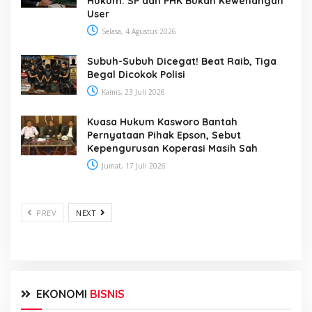
Hukum: SP dan PHK Bukan Kewenangan
User
Selasa, 4 Agustus 2026
Subuh-Subuh Dicegat! Beat Raib, Tiga
Begal Dicokok Polisi
Kamis, 23 Juli 2026
Kuasa Hukum Kasworo Bantah
Pernyataan Pihak Epson, Sebut
Kepengurusan Koperasi Masih Sah
Jumat, 17 Juli 2026
PREV
NEXT
EKONOMI
BISNIS