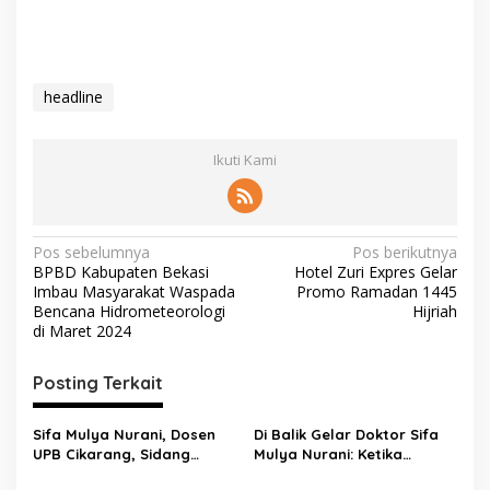
headline
Ikuti Kami
Pos sebelumnya
Pos berikutnya
BPBD Kabupaten Bekasi
Hotel Zuri Expres Gelar
Imbau Masyarakat Waspada
Promo Ramadan 1445
Bencana Hidrometeorologi
Hijriah
di Maret 2024
Posting Terkait
Sifa Mulya Nurani, Dosen
Di Balik Gelar Doktor Sifa
UPB Cikarang, Sidang
Mulya Nurani: Ketika
Terbuka Promosi Doktor
Disertasi Menjadi Ikhtiar