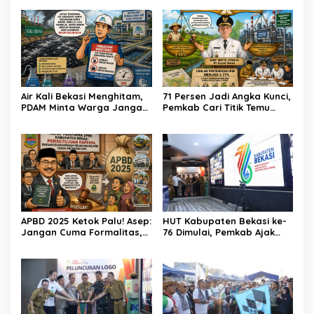
Air Kali Bekasi Menghitam,
71 Persen Jadi Angka Kunci,
PDAM Minta Warga Jangan
Pemkab Cari Titik Temu
Diminum Dulu!
Sawah dan Industri
APBD 2025 Ketok Palu! Asep:
HUT Kabupaten Bekasi ke-
Jangan Cuma Formalitas,
76 Dimulai, Pemkab Ajak
Uang Rakyat Harus Terasa
Warga, Industri, dan Media
Manfaatnya
Kibarkan Semangat
“Bangkit Bersama”