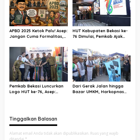
APBD 2025 Ketok Palu! Asep:
HUT Kabupaten Bekasi ke-
Jangan Cuma Formalitas,
76 Dimulai, Pemkab Ajak
Uang Rakyat Harus Terasa
Warga, Industri, dan Media
Manfaatnya
Kibarkan Semangat
“Bangkit Bersama”
Pemkab Bekasi Luncurkan
Dari Gerak Jalan hingga
Logo HUT ke-76, Asep:
Bazar UMKM, Harkopnas
Bangkit Bersama Menuju
ke-79 Jadi Panggung
Pelayanan yang Lebih Baik
Kebangkitan Koperasi
Bekasi
Tinggalkan Balasan
Alamat email Anda tidak akan dipublikasikan.
Ruas yang wajib
ditandai
*