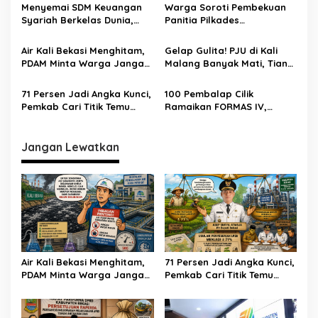
dipimpin Prof. Dr. H. Aden
Menyelamatkan Masa
Menyemai SDM Keuangan
Warga Soroti Pembekuan
Rosadi Dosen UIN SGD asal
Depan Anak Indonesia
Syariah Berkelas Dunia,
Panitia Pilkades
Bekasi
STEBI Global Mulia Raih
Burangkeng, Diduga Ada
Akreditasi Unggul
Intervensi
Air Kali Bekasi Menghitam,
Gelap Gulita! PJU di Kali
PDAM Minta Warga Jangan
Malang Banyak Mati, Tiang
Diminum Dulu!
Berkarat Bikin Warga
Waswas
71 Persen Jadi Angka Kunci,
100 Pembalap Cilik
Pemkab Cari Titik Temu
Ramaikan FORMAS IV,
Sawah dan Industri
KORMI Bekasi Genjot
Lahirnya Bibit Atlet Sejak
Usia Dini
Jangan Lewatkan
Air Kali Bekasi Menghitam,
71 Persen Jadi Angka Kunci,
PDAM Minta Warga Jangan
Pemkab Cari Titik Temu
Diminum Dulu!
Sawah dan Industri