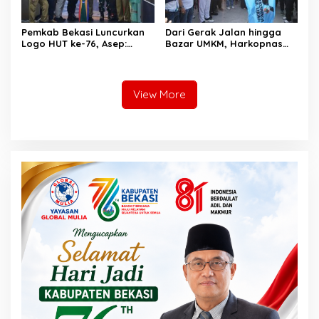
Pemkab Bekasi Luncurkan
Dari Gerak Jalan hingga
Logo HUT ke-76, Asep:
Bazar UMKM, Harkopnas
Bangkit Bersama Menuju
ke-79 Jadi Panggung
Pelayanan yang Lebih Baik
Kebangkitan Koperasi
Bekasi
View More