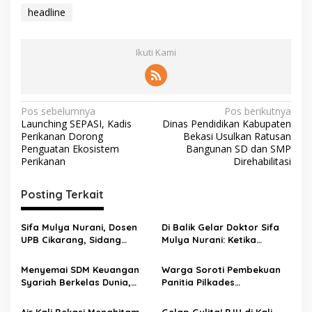
headline
Ikuti Kami
Pos sebelumnya
Pos berikutnya
Launching SEPASI, Kadis
Dinas Pendidikan Kabupaten
Perikanan Dorong
Bekasi Usulkan Ratusan
Penguatan Ekosistem
Bangunan SD dan SMP
Perikanan
Direhabilitasi
Posting Terkait
Sifa Mulya Nurani, Dosen
Di Balik Gelar Doktor Sifa
UPB Cikarang, Sidang
Mulya Nurani: Ketika
Terbuka Promosi Doktor
Disertasi Menjadi Ikhtiar
dipimpin Prof. Dr. H. Aden
Menyelamatkan Masa
Menyemai SDM Keuangan
Warga Soroti Pembekuan
Rosadi Dosen UIN SGD asal
Depan Anak Indonesia
Syariah Berkelas Dunia,
Panitia Pilkades
Bekasi
STEBI Global Mulia Raih
Burangkeng, Diduga Ada
Akreditasi Unggul
Intervensi