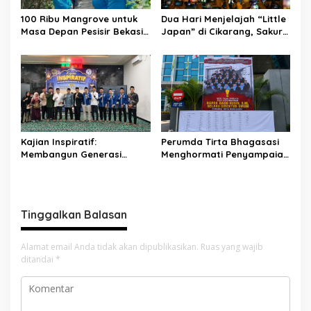
100 Ribu Mangrove untuk
Dua Hari Menjelajah “Little
Masa Depan Pesisir Bekasi:
Japan” di Cikarang, Sakura
Dari Muara Gembong,
Matsuri 2026 Sulap Kota
Jababeka Menanam
Jababeka Jadi Magnet
Harapan yang Tumbuh
Wisata Budaya
Bersama Warga
Kajian Inspiratif:
Perumda Tirta Bhagasasi
Membangun Generasi
Menghormati Penyampaian
Unggul dengan Ilmu, Iman,
Aspirasi Pegawai dan
dan Akhlak
Menegaskan Komitmen
terhadap Tata Kelola
Perusahaan yang Baik
Tinggalkan Balasan
Alamat email Anda tidak akan dipublikasikan.
Ruas yang wajib
ditandai
*