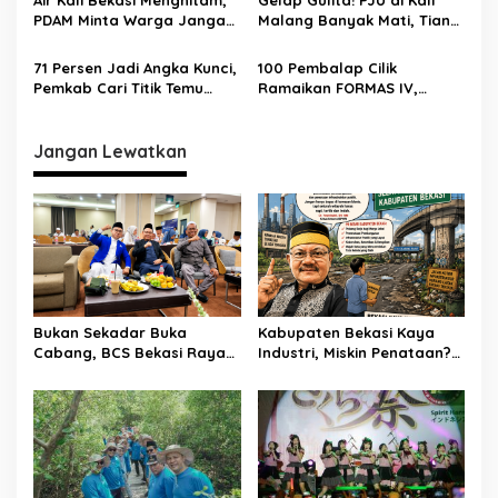
Air Kali Bekasi Menghitam,
Gelap Gulita! PJU di Kali
PDAM Minta Warga Jangan
Malang Banyak Mati, Tiang
Diminum Dulu!
Berkarat Bikin Warga
Waswas
71 Persen Jadi Angka Kunci,
100 Pembalap Cilik
Pemkab Cari Titik Temu
Ramaikan FORMAS IV,
Sawah dan Industri
KORMI Bekasi Genjot
Lahirnya Bibit Atlet Sejak
Usia Dini
Jangan Lewatkan
Bukan Sekadar Buka
Kabupaten Bekasi Kaya
Cabang, BCS Bekasi Raya
Industri, Miskin Penataan?
Tancap Gas Layani Tamu
Kritik Pedas Ketum ASPHRI
Allah
di Hari Jadi ke-76