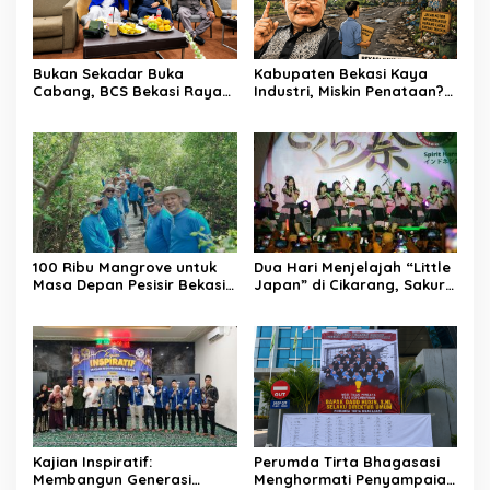
Bukan Sekadar Buka
Kabupaten Bekasi Kaya
Cabang, BCS Bekasi Raya
Industri, Miskin Penataan?
Tancap Gas Layani Tamu
Kritik Pedas Ketum ASPHRI
Allah
di Hari Jadi ke-76
100 Ribu Mangrove untuk
Dua Hari Menjelajah “Little
Masa Depan Pesisir Bekasi:
Japan” di Cikarang, Sakura
Dari Muara Gembong,
Matsuri 2026 Sulap Kota
Jababeka Menanam
Jababeka Jadi Magnet
Harapan yang Tumbuh
Wisata Budaya
Bersama Warga
Kajian Inspiratif:
Perumda Tirta Bhagasasi
Membangun Generasi
Menghormati Penyampaian