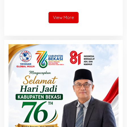
Unggul dengan Ilmu, Iman,
Aspirasi Pegawai dan
dan Akhlak
Menegaskan Komitmen
terhadap Tata Kelola
Perusahaan yang Baik
View More