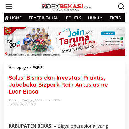
HOME
PEMERINTAHAN
POLITIK
HUKUM
EKBIS
Homepage
/
EKBIS
Solusi Bisnis dan Investasi Praktis,
Jababeka Bizpark Raih Antusiasme
Luar Biasa
Admin
Minggu, 3 November 2024
EKBIS
3,676 BACA
KABUPATEN BEKASI –
Biaya operasional yang