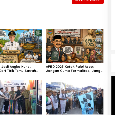
 Jadi Angka Kunci,
APBD 2025 Ketok Palu! Asep:
ari Titik Temu Sawah
Jangan Cuma Formalitas, Uang
tri
Rakyat Harus Terasa
Manfaatnya