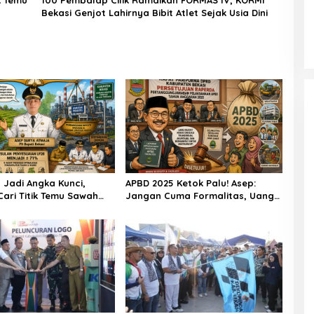
k Temu
100 Pembalap Cilik Ramaikan FORMAS IV, KORMI
Bekasi Genjot Lahirnya Bibit Atlet Sejak Usia Dini
 Jadi Angka Kunci,
APBD 2025 Ketok Palu! Asep:
ari Titik Temu Sawah
Jangan Cuma Formalitas, Uang
tri
Rakyat Harus Terasa
Manfaatnya