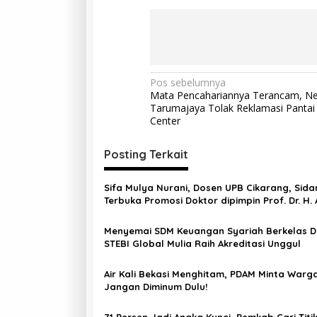
Pos sebelumnya
Mata Pencahariannya Terancam, Ne
Tarumajaya Tolak Reklamasi Panta
Center
Posting Terkait
Sifa Mulya Nurani, Dosen UPB Cikarang, Sida
Terbuka Promosi Doktor dipimpin Prof. Dr. H.
Rosadi Dosen UIN SGD asal Bekasi
Menyemai SDM Keuangan Syariah Berkelas D
STEBI Global Mulia Raih Akreditasi Unggul
Air Kali Bekasi Menghitam, PDAM Minta Warg
Jangan Diminum Dulu!