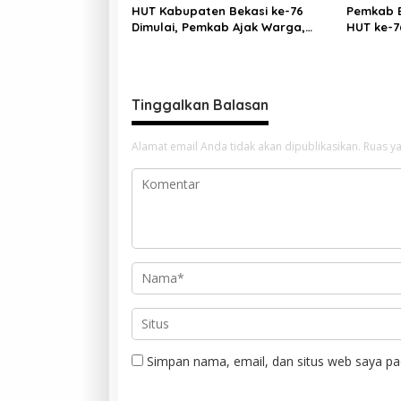
HUT Kabupaten Bekasi ke-76
Pemkab B
Dimulai, Pemkab Ajak Warga,
HUT ke-7
Industri, dan Media Kibarkan
Bersama
Semangat “Bangkit Bersama”
Lebih Bai
Tinggalkan Balasan
Alamat email Anda tidak akan dipublikasikan.
Ruas ya
Simpan nama, email, dan situs web saya pa