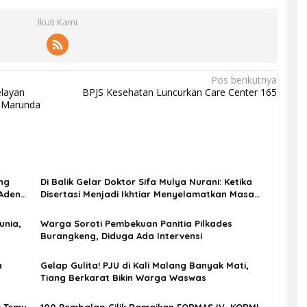
Ikuti Kami
Pos berikutnya
layan
BPJS Kesehatan Luncurkan Care Center 165
i Marunda
ng
Di Balik Gelar Doktor Sifa Mulya Nurani: Ketika
 Aden
Disertasi Menjadi Ikhtiar Menyelamatkan Masa
Depan Anak Indonesia
unia,
Warga Soroti Pembekuan Panitia Pilkades
Burangkeng, Diduga Ada Intervensi
a
Gelap Gulita! PJU di Kali Malang Banyak Mati,
Tiang Berkarat Bikin Warga Waswas