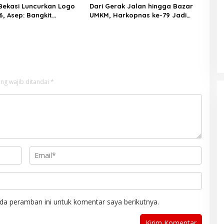
ekasi Luncurkan Logo
Dari Gerak Jalan hingga Bazar
6, Asep: Bangkit
UMKM, Harkopnas ke-79 Jadi
 Menuju Pelayanan yang
Panggung Kebangkitan Koperasi
k
Bekasi
ng wajib ditandai
*
da peramban ini untuk komentar saya berikutnya.