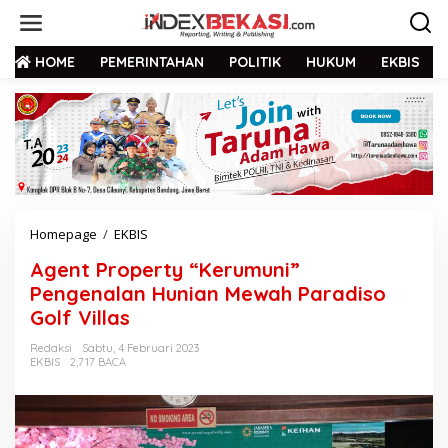
HOME
PEMERINTAHAN
POLITIK
HUKUM
EKBIS
Homepage
/
EKBIS
Agent Property “Kerumuni”
Pengenalan Hunian Mewah Paradiso
Golf Villas
Redaksi
Sabtu, 4 Februari 2023
EKBIS
2,717 BACA