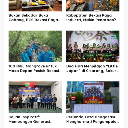
Bukan Sekadar Buka
Kabupaten Bekasi Kaya
Cabang, BCS Bekasi Raya
Industri, Miskin Penataan?
Tancap Gas Layani Tamu
Kritik Pedas Ketum ASPHRI
Allah
di Hari Jadi ke-76
100 Ribu Mangrove untuk
Dua Hari Menjelajah “Little
Masa Depan Pesisir Bekasi:
Japan” di Cikarang, Sakura
Dari Muara Gembong,
Matsuri 2026 Sulap Kota
Jababeka Menanam
Jababeka Jadi Magnet
Harapan yang Tumbuh
Wisata Budaya
Bersama Warga
Kajian Inspiratif:
Perumda Tirta Bhagasasi
Membangun Generasi
Menghormati Penyampaian
Unggul dengan Ilmu, Iman,
Aspirasi Pegawai dan