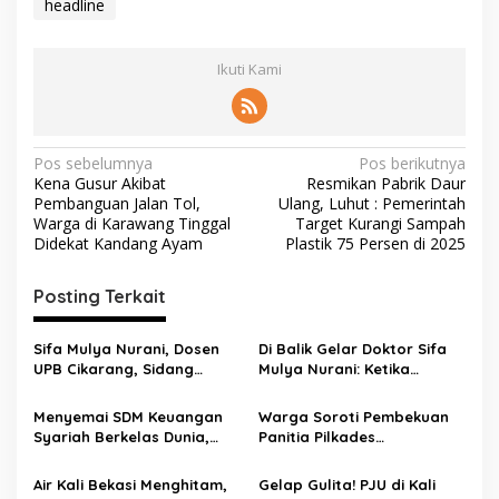
headline
Ikuti Kami
Pos sebelumnya
Pos berikutnya
Kena Gusur Akibat
Resmikan Pabrik Daur
Pembanguan Jalan Tol,
Ulang, Luhut : Pemerintah
Warga di Karawang Tinggal
Target Kurangi Sampah
Didekat Kandang Ayam
Plastik 75 Persen di 2025
Posting Terkait
Sifa Mulya Nurani, Dosen
Di Balik Gelar Doktor Sifa
UPB Cikarang, Sidang
Mulya Nurani: Ketika
Terbuka Promosi Doktor
Disertasi Menjadi Ikhtiar
dipimpin Prof. Dr. H. Aden
Menyelamatkan Masa
Menyemai SDM Keuangan
Warga Soroti Pembekuan
Rosadi Dosen UIN SGD asal
Depan Anak Indonesia
Syariah Berkelas Dunia,
Panitia Pilkades
Bekasi
STEBI Global Mulia Raih
Burangkeng, Diduga Ada
Akreditasi Unggul
Intervensi
Air Kali Bekasi Menghitam,
Gelap Gulita! PJU di Kali