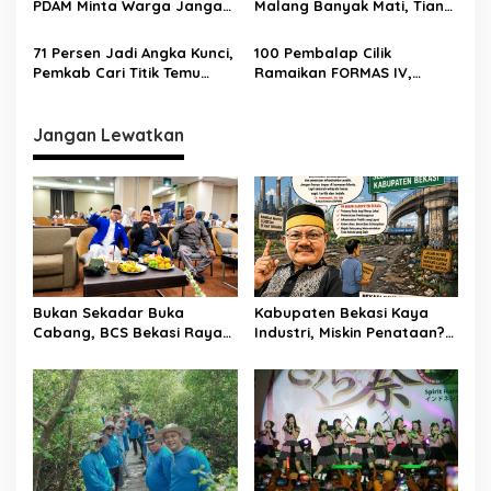
PDAM Minta Warga Jangan
Malang Banyak Mati, Tiang
Diminum Dulu!
Berkarat Bikin Warga
Waswas
71 Persen Jadi Angka Kunci,
100 Pembalap Cilik
Pemkab Cari Titik Temu
Ramaikan FORMAS IV,
Sawah dan Industri
KORMI Bekasi Genjot
Lahirnya Bibit Atlet Sejak
Usia Dini
Jangan Lewatkan
Bukan Sekadar Buka
Kabupaten Bekasi Kaya
Cabang, BCS Bekasi Raya
Industri, Miskin Penataan?
Tancap Gas Layani Tamu
Kritik Pedas Ketum ASPHRI
Allah
di Hari Jadi ke-76