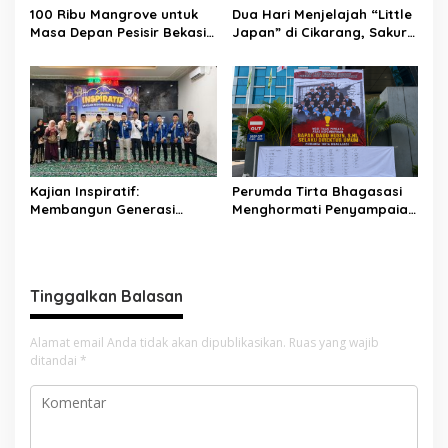
100 Ribu Mangrove untuk
Dua Hari Menjelajah “Little
Masa Depan Pesisir Bekasi:
Japan” di Cikarang, Sakura
Dari Muara Gembong,
Matsuri 2026 Sulap Kota
Jababeka Menanam
Jababeka Jadi Magnet
Harapan yang Tumbuh
Wisata Budaya
Bersama Warga
Kajian Inspiratif:
Perumda Tirta Bhagasasi
Membangun Generasi
Menghormati Penyampaian
Unggul dengan Ilmu, Iman,
Aspirasi Pegawai dan
dan Akhlak
Menegaskan Komitmen
terhadap Tata Kelola
Perusahaan yang Baik
Tinggalkan Balasan
Alamat email Anda tidak akan dipublikasikan.
Ruas yang wajib
ditandai
*