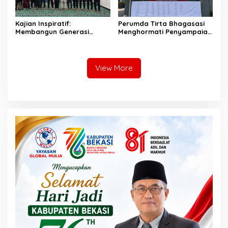
Kajian Inspiratif:
Perumda Tirta Bhagasasi
Membangun Generasi
Menghormati Penyampaian
Unggul dengan Ilmu, Iman,
Aspirasi Pegawai dan
dan Akhlak
Menegaskan Komitmen
terhadap Tata Kelola
Perusahaan yang Baik
View More