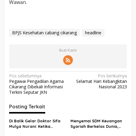
Wawan.
BPJS Kesehatan cabang cikarang
headline
Ikuti Kami
Pos sebelumnya
Pos berikutnya
Pegawai Pengadilan Agama
Selamat Hari Kebangkitan
Cikarang Dibekali Informasi
Nasional 2023
Terkini Seputar JKN
Posting Terkait
Di Balik Gelar Doktor Sifa
Menyemai SDM Keuangan
Mulya Nurani: Ketika
Syariah Berkelas Dunia,
Disertasi Menjadi Ikhtiar
STEBI Global Mulia Raih