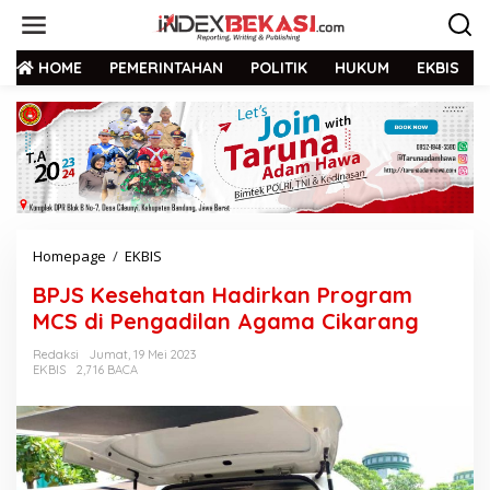
HOME
PEMERINTAHAN
POLITIK
HUKUM
EKBIS
Homepage
/
EKBIS
BPJS Kesehatan Hadirkan Program
MCS di Pengadilan Agama Cikarang
Redaksi
Jumat, 19 Mei 2023
EKBIS
2,716 BACA