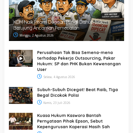
KDM Naik Pitam! Dugaan Pungli Dishub Bekasi
Berujung Ancaman Pemecatan
Minggu, 2 Agustus 2026
Perusahaan Tak Bisa Semena-mena
terhadap Pekerja Outsourcing, Pakar
Hukum: SP dan PHK Bukan Kewenangan
User
Selasa, 4 Agustus 2026
Subuh-Subuh Dicegat! Beat Raib, Tiga
Begal Dicokok Polisi
Kamis, 23 Juli 2026
Kuasa Hukum Kasworo Bantah
Pernyataan Pihak Epson, Sebut
Kepengurusan Koperasi Masih Sah