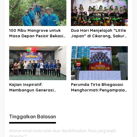
100 Ribu Mangrove untuk
Dua Hari Menjelajah “Little
Masa Depan Pesisir Bekasi:
Japan” di Cikarang, Sakura
Dari Muara Gembong,
Matsuri 2026 Sulap Kota
Jababeka Menanam
Jababeka Jadi Magnet
Harapan yang Tumbuh
Wisata Budaya
Bersama Warga
Kajian Inspiratif:
Perumda Tirta Bhagasasi
Membangun Generasi
Menghormati Penyampaian
Unggul dengan Ilmu, Iman,
Aspirasi Pegawai dan
dan Akhlak
Menegaskan Komitmen
terhadap Tata Kelola
Perusahaan yang Baik
Tinggalkan Balasan
Alamat email Anda tidak akan dipublikasikan.
Ruas yang wajib
ditandai
*