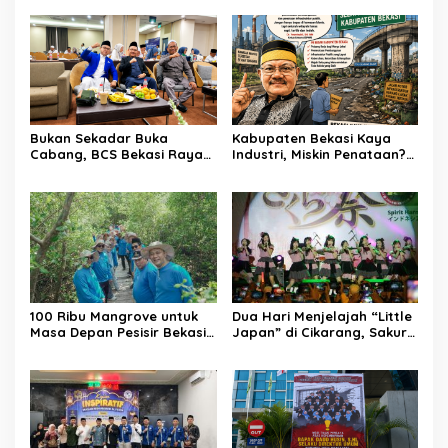
Bukan Sekadar Buka
Kabupaten Bekasi Kaya
Cabang, BCS Bekasi Raya
Industri, Miskin Penataan?
Tancap Gas Layani Tamu
Kritik Pedas Ketum ASPHRI
Allah
di Hari Jadi ke-76
100 Ribu Mangrove untuk
Dua Hari Menjelajah “Little
Masa Depan Pesisir Bekasi:
Japan” di Cikarang, Sakura
Dari Muara Gembong,
Matsuri 2026 Sulap Kota
Jababeka Menanam
Jababeka Jadi Magnet
Harapan yang Tumbuh
Wisata Budaya
Bersama Warga