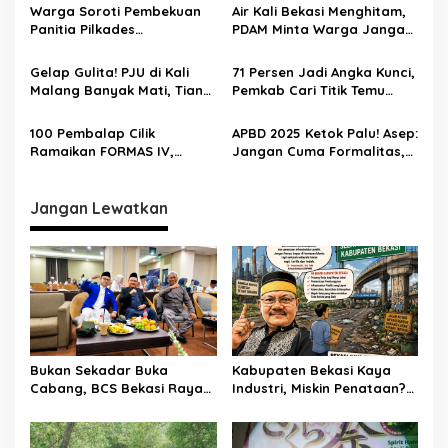
Menyelamatkan Masa
Akreditasi Unggul
Warga Soroti Pembekuan
Air Kali Bekasi Menghitam,
Depan Anak Indonesia
Panitia Pilkades
PDAM Minta Warga Jangan
Burangkeng, Diduga Ada
Diminum Dulu!
Intervensi
Gelap Gulita! PJU di Kali
71 Persen Jadi Angka Kunci,
Malang Banyak Mati, Tiang
Pemkab Cari Titik Temu
Berkarat Bikin Warga
Sawah dan Industri
Waswas
100 Pembalap Cilik
APBD 2025 Ketok Palu! Asep:
Ramaikan FORMAS IV,
Jangan Cuma Formalitas,
KORMI Bekasi Genjot
Uang Rakyat Harus Terasa
Lahirnya Bibit Atlet Sejak
Manfaatnya
Usia Dini
Jangan Lewatkan
Bukan Sekadar Buka
Kabupaten Bekasi Kaya
Cabang, BCS Bekasi Raya
Industri, Miskin Penataan?
Tancap Gas Layani Tamu
Kritik Pedas Ketum ASPHRI
Allah
di Hari Jadi ke-76