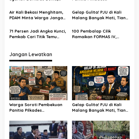
Bekasi
STEBI Global Mulia Raih
Burangkeng, Diduga Ada
Akreditasi Unggul
Intervensi
Air Kali Bekasi Menghitam,
Gelap Gulita! PJU di Kali
PDAM Minta Warga Jangan
Malang Banyak Mati, Tiang
Diminum Dulu!
Berkarat Bikin Warga
Waswas
71 Persen Jadi Angka Kunci,
100 Pembalap Cilik
Pemkab Cari Titik Temu
Ramaikan FORMAS IV,
Sawah dan Industri
KORMI Bekasi Genjot
Lahirnya Bibit Atlet Sejak
Usia Dini
Jangan Lewatkan
Warga Soroti Pembekuan
Gelap Gulita! PJU di Kali
Panitia Pilkades
Malang Banyak Mati, Tiang
Burangkeng, Diduga Ada
Berkarat Bikin Warga
Intervensi
Waswas