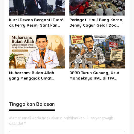
Kursi Dewan Berganti Tuan!
Peringati Haul Bung Karno,
dr. Ferry Resmi Gantikan
Denny Cagur Gelar Doa
Soleman
Bersama Anak Yatim dan
Kader PDI Perjuangan di
Bandung Barat
Muharram: Bulan Allah
DPRD Turun Gunung, Usut
yang Mengajak Umat
Mandeknya IPAL di TPA
Berhijrah dan
Burangkeng
Bermuhasabah
Tinggalkan Balasan
Alamat email Anda tidak akan dipublikasikan.
Ruas yang wajib
ditandai
*