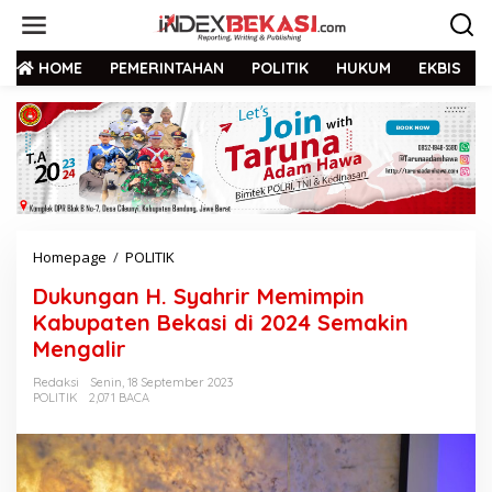
HOME
PEMERINTAHAN
POLITIK
HUKUM
EKBIS
Homepage
/
POLITIK
Dukungan H. Syahrir Memimpin
Kabupaten Bekasi di 2024 Semakin
Mengalir
Redaksi
Senin, 18 September 2023
POLITIK
2,071 BACA