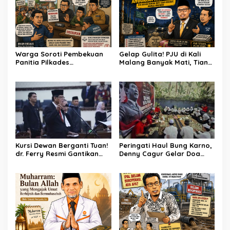
Warga Soroti Pembekuan
Gelap Gulita! PJU di Kali
Panitia Pilkades
Malang Banyak Mati, Tiang
Burangkeng, Diduga Ada
Berkarat Bikin Warga
Intervensi
Waswas
Kursi Dewan Berganti Tuan!
Peringati Haul Bung Karno,
dr. Ferry Resmi Gantikan
Denny Cagur Gelar Doa
Soleman
Bersama Anak Yatim dan
Kader PDI Perjuangan di
Bandung Barat