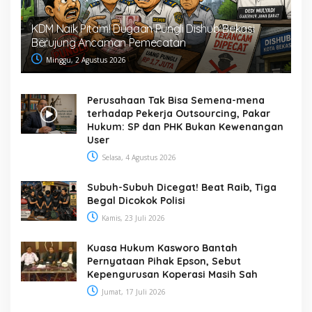
KDM Naik Pitam! Dugaan Pungli Dishub Bekasi
Berujung Ancaman Pemecatan
Minggu, 2 Agustus 2026
Perusahaan Tak Bisa Semena-mena
terhadap Pekerja Outsourcing, Pakar
Hukum: SP dan PHK Bukan Kewenangan
User
Selasa, 4 Agustus 2026
Subuh-Subuh Dicegat! Beat Raib, Tiga
Begal Dicokok Polisi
Kamis, 23 Juli 2026
Kuasa Hukum Kasworo Bantah
Pernyataan Pihak Epson, Sebut
Kepengurusan Koperasi Masih Sah
Jumat, 17 Juli 2026