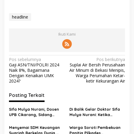
headline
Ikuti Kami
Pos sebelumnya
Pos berikutnya
Gaji ASN/TNI/POLRI 2024
Suplai Air Bersih Perusahaan
Naik 8%, Bagaimana
Air Minum di Bekasi Menipis,
Dengan Kenaikan UMK
Warga Perumahan Ketar-
2024?
ketir Kekurangan Air
Posting Terkait
Sifa Mulya Nurani, Dosen
Di Balik Gelar Doktor Sifa
UPB Cikarang, Sidang
Mulya Nurani: Ketika
Terbuka Promosi Doktor
Disertasi Menjadi Ikhtiar
dipimpin Prof. Dr. H. Aden
Menyelamatkan Masa
Menyemai SDM Keuangan
Warga Soroti Pembekuan
Rosadi Dosen UIN SGD asal
Depan Anak Indonesia
Syariah Berkelas Dunia,
Panitia Pilkades