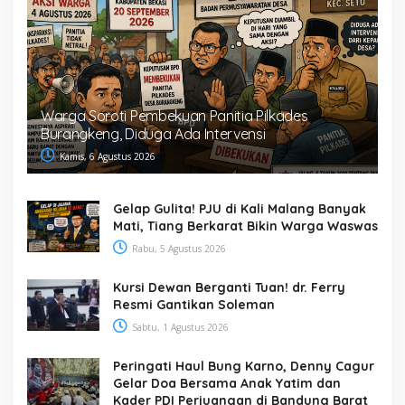
Warga Soroti Pembekuan Panitia Pilkades
Burangkeng, Diduga Ada Intervensi
Kamis, 6 Agustus 2026
Gelap Gulita! PJU di Kali Malang Banyak
Mati, Tiang Berkarat Bikin Warga Waswas
Rabu, 5 Agustus 2026
Kursi Dewan Berganti Tuan! dr. Ferry
Resmi Gantikan Soleman
Sabtu, 1 Agustus 2026
Peringati Haul Bung Karno, Denny Cagur
Gelar Doa Bersama Anak Yatim dan
Kader PDI Perjuangan di Bandung Barat