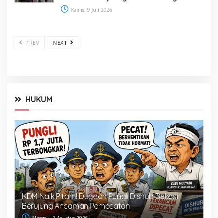
Kamis, 9 Juli 2026
PREV
NEXT
HUKUM
KDM Naik Pitam! Dugaan Pungli Dishub Bekasi
Berujung Ancaman Pemecatan
Minggu, 2 Agustus 2026