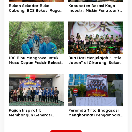
Bukan Sekadar Buka
Kabupaten Bekasi Kaya
Cabang, BCS Bekasi Raya
Industri, Miskin Penataan?
Tancap Gas Layani Tamu
Kritik Pedas Ketum ASPHRI
Allah
di Hari Jadi ke-76
100 Ribu Mangrove untuk
Dua Hari Menjelajah “Little
Masa Depan Pesisir Bekasi:
Japan” di Cikarang, Sakura
Dari Muara Gembong,
Matsuri 2026 Sulap Kota
Jababeka Menanam
Jababeka Jadi Magnet
Harapan yang Tumbuh
Wisata Budaya
Bersama Warga
Kajian Inspiratif:
Perumda Tirta Bhagasasi
Membangun Generasi
Menghormati Penyampaian
Unggul dengan Ilmu, Iman,
Aspirasi Pegawai dan
dan Akhlak
Menegaskan Komitmen
terhadap Tata Kelola