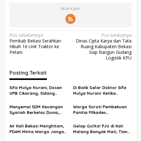
Ikuti Kami
Pos sebelumnya
Pos berikutnya
Pemkab Bekasi Serahkan
Dinas Cipta Karya dan Tata
Hibah 16 Unit Traktor ke
Ruang Kabupaten Bekasi
Petani
Siap Bangun Gudang
Logistik KPU
Posting Terkait
Sifa Mulya Nurani, Dosen
Di Balik Gelar Doktor Sifa
UPB Cikarang, Sidang
Mulya Nurani: Ketika
Terbuka Promosi Doktor
Disertasi Menjadi Ikhtiar
dipimpin Prof. Dr. H. Aden
Menyelamatkan Masa
Menyemai SDM Keuangan
Warga Soroti Pembekuan
Rosadi Dosen UIN SGD asal
Depan Anak Indonesia
Syariah Berkelas Dunia,
Panitia Pilkades
Bekasi
STEBI Global Mulia Raih
Burangkeng, Diduga Ada
Akreditasi Unggul
Intervensi
Air Kali Bekasi Menghitam,
Gelap Gulita! PJU di Kali
PDAM Minta Warga Jangan
Malang Banyak Mati, Tiang
Diminum Dulu!
Berkarat Bikin Warga