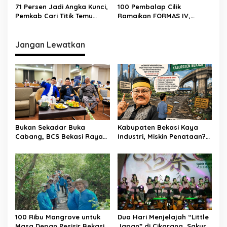
Waswas
71 Persen Jadi Angka Kunci,
100 Pembalap Cilik
Pemkab Cari Titik Temu
Ramaikan FORMAS IV,
Sawah dan Industri
KORMI Bekasi Genjot
Lahirnya Bibit Atlet Sejak
Usia Dini
Jangan Lewatkan
Bukan Sekadar Buka
Kabupaten Bekasi Kaya
Cabang, BCS Bekasi Raya
Industri, Miskin Penataan?
Tancap Gas Layani Tamu
Kritik Pedas Ketum ASPHRI
Allah
di Hari Jadi ke-76
100 Ribu Mangrove untuk
Dua Hari Menjelajah “Little
Masa Depan Pesisir Bekasi:
Japan” di Cikarang, Sakura