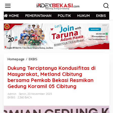
HOME
PEMERINTAHAN
POLITIK
HUKUM
EKBIS
Homepage
/
EKBIS
Dukung Terciptanya Kondusifitas di
Masyarakat, Metland Cibitung
bersama Pemkab Bekasi Resmikan
Gedung Koramil 05 Cibitung
Admin
Senin, 20 November 2023
EKBIS
2,360 BACA