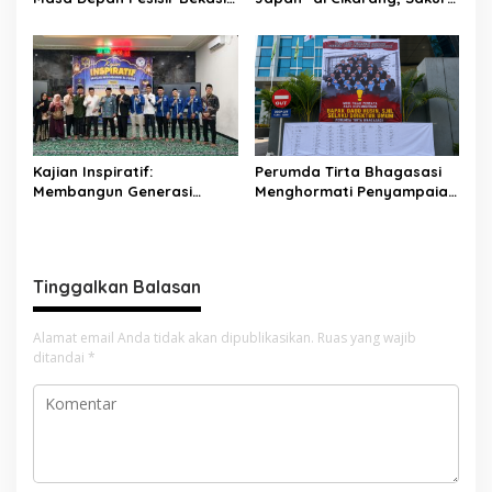
Dari Muara Gembong,
Matsuri 2026 Sulap Kota
Jababeka Menanam
Jababeka Jadi Magnet
Harapan yang Tumbuh
Wisata Budaya
Bersama Warga
Kajian Inspiratif:
Perumda Tirta Bhagasasi
Membangun Generasi
Menghormati Penyampaian
Unggul dengan Ilmu, Iman,
Aspirasi Pegawai dan
dan Akhlak
Menegaskan Komitmen
terhadap Tata Kelola
Perusahaan yang Baik
Tinggalkan Balasan
Alamat email Anda tidak akan dipublikasikan.
Ruas yang wajib
ditandai
*