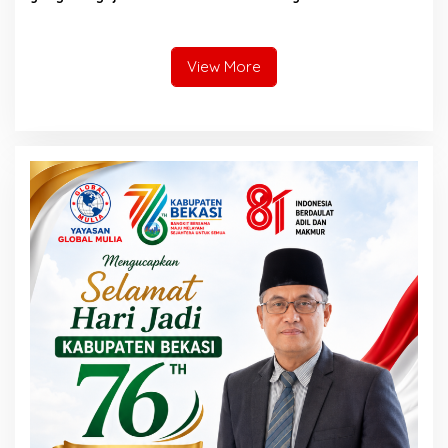
Berhijrah dan
Burangkeng
Bermuhasabah
View More