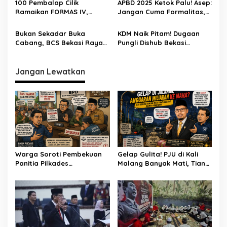
100 Pembalap Cilik
APBD 2025 Ketok Palu! Asep:
Ramaikan FORMAS IV,
Jangan Cuma Formalitas,
KORMI Bekasi Genjot
Uang Rakyat Harus Terasa
Lahirnya Bibit Atlet Sejak
Manfaatnya
Bukan Sekadar Buka
KDM Naik Pitam! Dugaan
Usia Dini
Cabang, BCS Bekasi Raya
Pungli Dishub Bekasi
Tancap Gas Layani Tamu
Berujung Ancaman
Allah
Pemecatan
Jangan Lewatkan
Warga Soroti Pembekuan
Gelap Gulita! PJU di Kali
Panitia Pilkades
Malang Banyak Mati, Tiang
Burangkeng, Diduga Ada
Berkarat Bikin Warga
Intervensi
Waswas