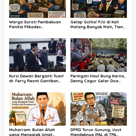
Warga Soroti Pembekuan
Gelap Gulita! PJU di Kali
Panitia Pilkades
Malang Banyak Mati, Tiang
Burangkeng, Diduga Ada
Berkarat Bikin Warga
Intervensi
Waswas
Kursi Dewan Berganti Tuan!
Peringati Haul Bung Karno,
dr. Ferry Resmi Gantikan
Denny Cagur Gelar Doa
Soleman
Bersama Anak Yatim dan
Kader PDI Perjuangan di
Bandung Barat
Muharram: Bulan Allah
DPRD Turun Gunung, Usut
yang Mengajak Umat
Mandeknya IPAL di TPA