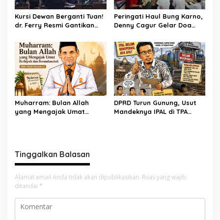
Kursi Dewan Berganti Tuan!
Peringati Haul Bung Karno,
dr. Ferry Resmi Gantikan
Denny Cagur Gelar Doa
Soleman
Bersama Anak Yatim dan
Kader PDI Perjuangan di
Bandung Barat
Muharram: Bulan Allah
DPRD Turun Gunung, Usut
yang Mengajak Umat
Mandeknya IPAL di TPA
Berhijrah dan
Burangkeng
Bermuhasabah
Tinggalkan Balasan
Alamat email Anda tidak akan dipublikasikan.
Ruas yang wajib
ditandai
*