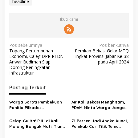
headline
Ikuti Kami
Pos sebelumnya
Pos berikutnya
Topang Pertumbuhan
Pemkab Bekasi Gelar MTQ
Ekonomi, Caleg DPR RI Dr.
Tingkat Provinsi Jabar Ke-38
Anwar Budiman Siap
pada April 2024
Dorong Peningkatan
Infrastruktur
Posting Terkait
Warga Soroti Pembekuan
Air Kali Bekasi Menghitam,
Panitia Pilkades
PDAM Minta Warga Jangan
Burangkeng, Diduga Ada
Diminum Dulu!
Intervensi
Gelap Gulita! PJU di Kali
71 Persen Jadi Angka Kunci,
Malang Banyak Mati, Tiang
Pemkab Cari Titik Temu
Berkarat Bikin Warga
Sawah dan Industri
Waswas