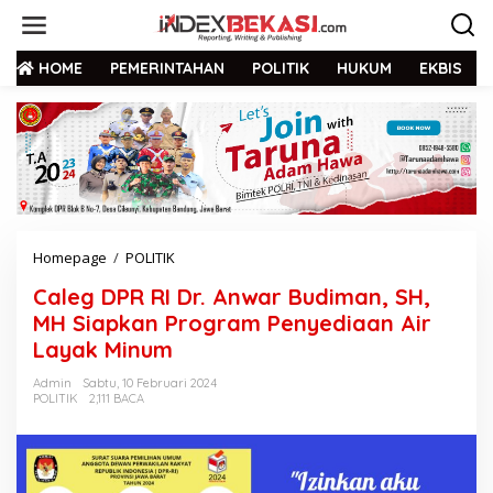
HOME
PEMERINTAHAN
POLITIK
HUKUM
EKBIS
Homepage
/
POLITIK
Caleg DPR RI Dr. Anwar Budiman, SH,
MH Siapkan Program Penyediaan Air
Layak Minum
Admin
Sabtu, 10 Februari 2024
POLITIK
2,111 BACA