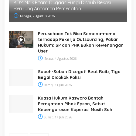
KDM Naik Pitam! Dugaan Pungli Dishub Bekasi
Berujung Ancaman Pemecatan
Minggu, 2 Agustus 2026
Perusahaan Tak Bisa Semena-mena
terhadap Pekerja Outsourcing, Pakar
Hukum: SP dan PHK Bukan Kewenangan
User
Selasa, 4 Agustus 2026
Subuh-Subuh Dicegat! Beat Raib, Tiga
Begal Dicokok Polisi
Kamis, 23 Juli 2026
Kuasa Hukum Kasworo Bantah
Pernyataan Pihak Epson, Sebut
Kepengurusan Koperasi Masih Sah
Jumat, 17 Juli 2026