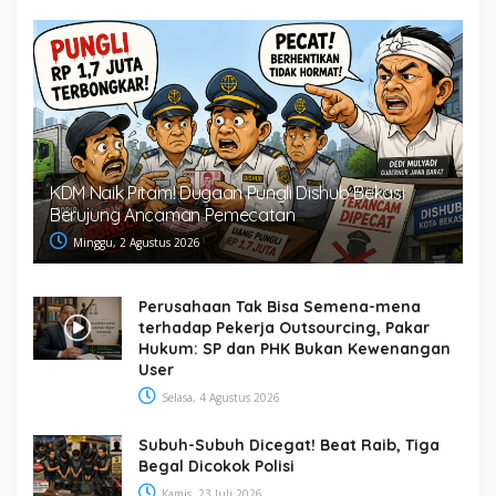
KDM Naik Pitam! Dugaan Pungli Dishub Bekasi
Berujung Ancaman Pemecatan
Minggu, 2 Agustus 2026
Perusahaan Tak Bisa Semena-mena
terhadap Pekerja Outsourcing, Pakar
Hukum: SP dan PHK Bukan Kewenangan
User
Selasa, 4 Agustus 2026
Subuh-Subuh Dicegat! Beat Raib, Tiga
Begal Dicokok Polisi
Kamis, 23 Juli 2026