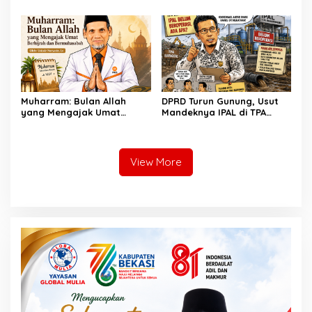
Kader PDI Perjuangan di
Bandung Barat
Muharram: Bulan Allah
DPRD Turun Gunung, Usut
yang Mengajak Umat
Mandeknya IPAL di TPA
Berhijrah dan
Burangkeng
Bermuhasabah
View More