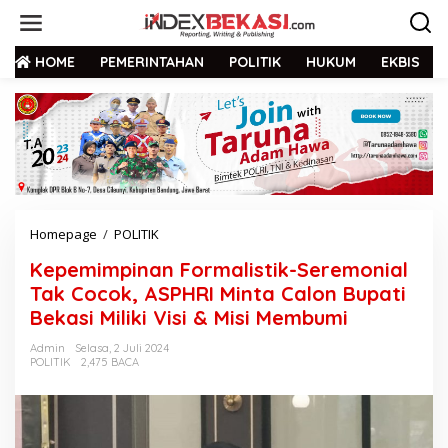
HOME
PEMERINTAHAN
POLITIK
HUKUM
EKBIS
Homepage
/
POLITIK
Kepemimpinan Formalistik-Seremonial
Tak Cocok, ASPHRI Minta Calon Bupati
Bekasi Miliki Visi & Misi Membumi
Admin
Selasa, 2 Juli 2024
POLITIK
2,475 BACA