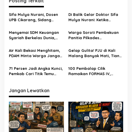
Posting Terkait
Sifa Mulya Nurani, Dosen
Di Balik Gelar Doktor Sifa
UPB Cikarang, Sidang
Mulya Nurani: Ketika
Terbuka Promosi Doktor
Disertasi Menjadi Ikhtiar
dipimpin Prof. Dr. H. Aden
Menyelamatkan Masa
Menyemai SDM Keuangan
Warga Soroti Pembekuan
Rosadi Dosen UIN SGD asal
Depan Anak Indonesia
Syariah Berkelas Dunia,
Panitia Pilkades
Bekasi
STEBI Global Mulia Raih
Burangkeng, Diduga Ada
Akreditasi Unggul
Intervensi
Air Kali Bekasi Menghitam,
Gelap Gulita! PJU di Kali
PDAM Minta Warga Jangan
Malang Banyak Mati, Tiang
Diminum Dulu!
Berkarat Bikin Warga
Waswas
71 Persen Jadi Angka Kunci,
100 Pembalap Cilik
Pemkab Cari Titik Temu
Ramaikan FORMAS IV,
Sawah dan Industri
KORMI Bekasi Genjot
Lahirnya Bibit Atlet Sejak
Usia Dini
Jangan Lewatkan