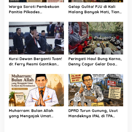
Warga Soroti Pembekuan
Gelap Gulita! PJU di Kali
Panitia Pilkades
Malang Banyak Mati, Tiang
Burangkeng, Diduga Ada
Berkarat Bikin Warga
Intervensi
Waswas
Kursi Dewan Berganti Tuan!
Peringati Haul Bung Karno,
dr. Ferry Resmi Gantikan
Denny Cagur Gelar Doa
Soleman
Bersama Anak Yatim dan
Kader PDI Perjuangan di
Bandung Barat
Muharram: Bulan Allah
DPRD Turun Gunung, Usut
yang Mengajak Umat
Mandeknya IPAL di TPA
Berhijrah dan
Burangkeng
Bermuhasabah