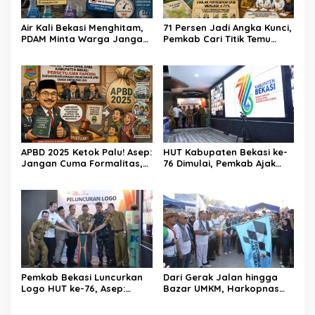
Air Kali Bekasi Menghitam,
71 Persen Jadi Angka Kunci,
PDAM Minta Warga Jangan
Pemkab Cari Titik Temu
Diminum Dulu!
Sawah dan Industri
APBD 2025 Ketok Palu! Asep:
HUT Kabupaten Bekasi ke-
Jangan Cuma Formalitas,
76 Dimulai, Pemkab Ajak
Uang Rakyat Harus Terasa
Warga, Industri, dan Media
Manfaatnya
Kibarkan Semangat
“Bangkit Bersama”
Pemkab Bekasi Luncurkan
Dari Gerak Jalan hingga
Logo HUT ke-76, Asep:
Bazar UMKM, Harkopnas
Bangkit Bersama Menuju
ke-79 Jadi Panggung
Pelayanan yang Lebih Baik
Kebangkitan Koperasi