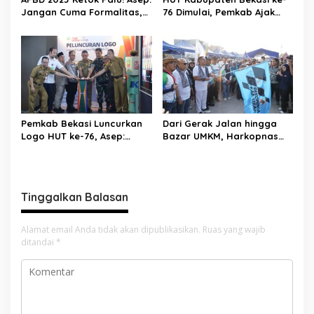
Jangan Cuma Formalitas,
76 Dimulai, Pemkab Ajak
Uang Rakyat Harus Terasa
Warga, Industri, dan Media
Manfaatnya
Kibarkan Semangat
“Bangkit Bersama”
Pemkab Bekasi Luncurkan
Dari Gerak Jalan hingga
Logo HUT ke-76, Asep:
Bazar UMKM, Harkopnas
Bangkit Bersama Menuju
ke-79 Jadi Panggung
Pelayanan yang Lebih Baik
Kebangkitan Koperasi
Bekasi
Tinggalkan Balasan
Alamat email Anda tidak akan dipublikasikan.
Ruas yang wajib
ditandai
*