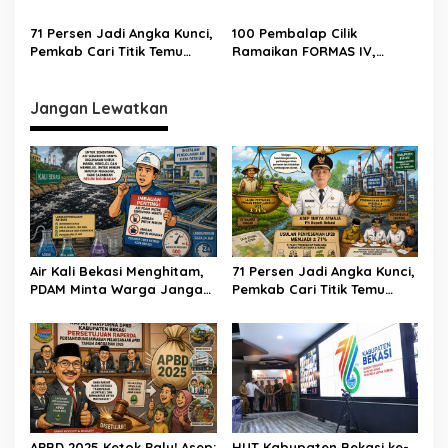
Diminum Dulu!
Berkarat Bikin Warga
Waswas
71 Persen Jadi Angka Kunci,
100 Pembalap Cilik
Pemkab Cari Titik Temu
Ramaikan FORMAS IV,
Sawah dan Industri
KORMI Bekasi Genjot
Lahirnya Bibit Atlet Sejak
Usia Dini
Jangan Lewatkan
Air Kali Bekasi Menghitam,
71 Persen Jadi Angka Kunci,
PDAM Minta Warga Jangan
Pemkab Cari Titik Temu
Diminum Dulu!
Sawah dan Industri
APBD 2025 Ketok Palu! Asep:
HUT Kabupaten Bekasi ke-