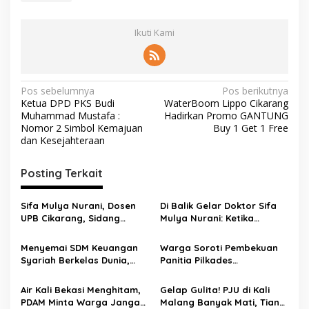
Ikuti Kami
Pos sebelumnya
Pos berikutnya
Ketua DPD PKS Budi
WaterBoom Lippo Cikarang
Muhammad Mustafa :
Hadirkan Promo GANTUNG
Nomor 2 Simbol Kemajuan
Buy 1 Get 1 Free
dan Kesejahteraan
Posting Terkait
Sifa Mulya Nurani, Dosen
Di Balik Gelar Doktor Sifa
UPB Cikarang, Sidang
Mulya Nurani: Ketika
Terbuka Promosi Doktor
Disertasi Menjadi Ikhtiar
dipimpin Prof. Dr. H. Aden
Menyelamatkan Masa
Menyemai SDM Keuangan
Warga Soroti Pembekuan
Rosadi Dosen UIN SGD asal
Depan Anak Indonesia
Syariah Berkelas Dunia,
Panitia Pilkades
Bekasi
STEBI Global Mulia Raih
Burangkeng, Diduga Ada
Akreditasi Unggul
Intervensi
Air Kali Bekasi Menghitam,
Gelap Gulita! PJU di Kali
PDAM Minta Warga Jangan
Malang Banyak Mati, Tiang