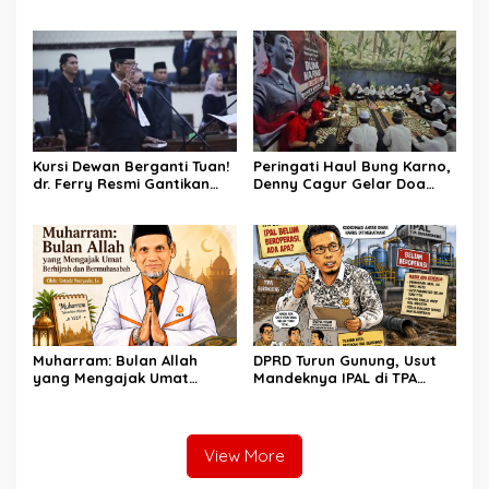
Burangkeng, Diduga Ada
Berkarat Bikin Warga
Intervensi
Waswas
Kursi Dewan Berganti Tuan!
Peringati Haul Bung Karno,
dr. Ferry Resmi Gantikan
Denny Cagur Gelar Doa
Soleman
Bersama Anak Yatim dan
Kader PDI Perjuangan di
Bandung Barat
Muharram: Bulan Allah
DPRD Turun Gunung, Usut
yang Mengajak Umat
Mandeknya IPAL di TPA
Berhijrah dan
Burangkeng
Bermuhasabah
View More