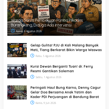
Warga Soroti Pembekuan Panitia Pilkades
Burangkeng, Diduga Ada Intervensi
Kamis, 6 Agustus 2026
Gelap Gulita! PJU di Kali Malang Banyak
Mati, Tiang Berkarat Bikin Warga Waswas
Rabu, 5 Agustus 2026
Kursi Dewan Berganti Tuan! dr. Ferry
Resmi Gantikan Soleman
Sabtu, 1 Agustus 2026
Peringati Haul Bung Karno, Denny Cagur
Gelar Doa Bersama Anak Yatim dan
Kader PDI Perjuangan di Bandung Barat
Kamis, 9 Juli 2026