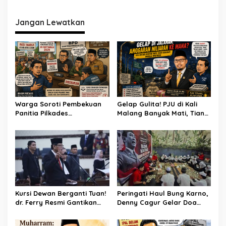
Sawah dan Industri
KORMI Bekasi Genjot
Lahirnya Bibit Atlet Sejak
Usia Dini
Jangan Lewatkan
Warga Soroti Pembekuan
Gelap Gulita! PJU di Kali
Panitia Pilkades
Malang Banyak Mati, Tiang
Burangkeng, Diduga Ada
Berkarat Bikin Warga
Intervensi
Waswas
Kursi Dewan Berganti Tuan!
Peringati Haul Bung Karno,
dr. Ferry Resmi Gantikan
Denny Cagur Gelar Doa
Soleman
Bersama Anak Yatim dan
Kader PDI Perjuangan di