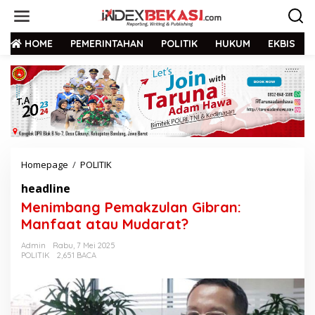
HOME
PEMERINTAHAN
POLITIK
HUKUM
EKBIS
Homepage
/
POLITIK
headline
Menimbang Pemakzulan Gibran:
Manfaat atau Mudarat?
Admin
Rabu, 7 Mei 2025
POLITIK
2,651 BACA