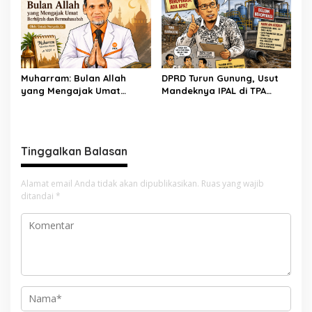
Bandung Barat
Muharram: Bulan Allah
DPRD Turun Gunung, Usut
yang Mengajak Umat
Mandeknya IPAL di TPA
Berhijrah dan
Burangkeng
Bermuhasabah
Tinggalkan Balasan
Alamat email Anda tidak akan dipublikasikan.
Ruas yang wajib
ditandai
*