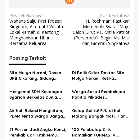
Pos sebelumnya
Pos berikutnya
Wahana Salju First Frozen
H. Rochmani Pastikan
Kingdom, Alternatif Wisata
Memenuhi Syarat Maju
Lokal Ramah di Kantong
Calon Dirut PT. Mitra Patriot
Menghabiskan Libur
(Perseroda), Begini Visi Misi
Bersama Keluarga
dan Biografi Singkatnya
Posting Terkait
Sifa Mulya Nurani, Dosen
Di Balik Gelar Doktor Sifa
UPB Cikarang, Sidang
Mulya Nurani: Ketika
Terbuka Promosi Doktor
Disertasi Menjadi Ikhtiar
dipimpin Prof. Dr. H. Aden
Menyelamatkan Masa
Menyemai SDM Keuangan
Warga Soroti Pembekuan
Rosadi Dosen UIN SGD asal
Depan Anak Indonesia
Syariah Berkelas Dunia,
Panitia Pilkades
Bekasi
STEBI Global Mulia Raih
Burangkeng, Diduga Ada
Akreditasi Unggul
Intervensi
Air Kali Bekasi Menghitam,
Gelap Gulita! PJU di Kali
PDAM Minta Warga Jangan
Malang Banyak Mati, Tiang
Diminum Dulu!
Berkarat Bikin Warga
Waswas
71 Persen Jadi Angka Kunci,
100 Pembalap Cilik
Pemkab Cari Titik Temu
Ramaikan FORMAS IV,