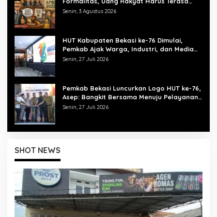
Formalitas, Uang Rakyat Harus Terasa
Manfaatnya
Senin, 3 Agustus 2026
HUT Kabupaten Bekasi ke-76 Dimulai,
Pemkab Ajak Warga, Industri, dan Media
Kibarkan Semangat “Bangkit Bersama”
Senin, 27 Juli 2026
Pemkab Bekasi Luncurkan Logo HUT ke-76,
Asep: Bangkit Bersama Menuju Pelayanan
yang Lebih Baik
Senin, 27 Juli 2026
SHOT NEWS