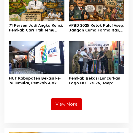
71 Persen Jadi Angka Kunci,
APBD 2025 Ketok Palu! Asep:
Pemkab Cari Titik Temu
Jangan Cuma Formalitas,
Sawah dan Industri
Uang Rakyat Harus Terasa
Manfaatnya
HUT Kabupaten Bekasi ke-
Pemkab Bekasi Luncurkan
76 Dimulai, Pemkab Ajak
Logo HUT ke-76, Asep:
Warga, Industri, dan Media
Bangkit Bersama Menuju
Kibarkan Semangat
Pelayanan yang Lebih Baik
“Bangkit Bersama”
View More