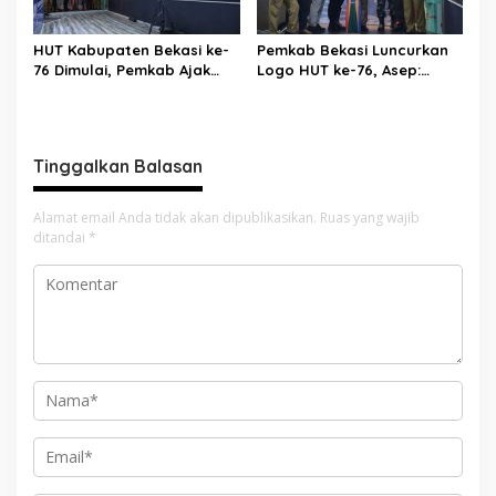
HUT Kabupaten Bekasi ke-
Pemkab Bekasi Luncurkan
76 Dimulai, Pemkab Ajak
Logo HUT ke-76, Asep:
Warga, Industri, dan Media
Bangkit Bersama Menuju
Kibarkan Semangat
Pelayanan yang Lebih Baik
“Bangkit Bersama”
Tinggalkan Balasan
Alamat email Anda tidak akan dipublikasikan.
Ruas yang wajib
ditandai
*