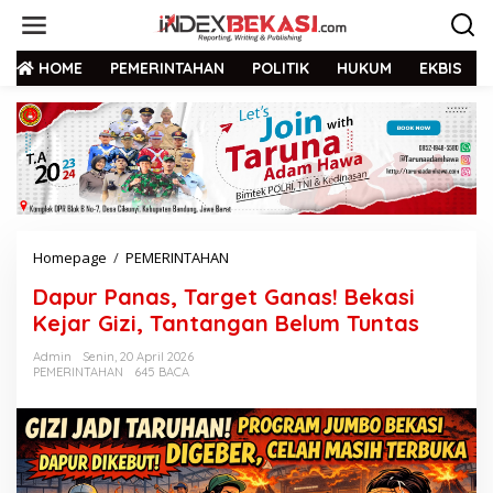
HOME
PEMERINTAHAN
POLITIK
HUKUM
EKBIS
Homepage
/
PEMERINTAHAN
Dapur Panas, Target Ganas! Bekasi
Kejar Gizi, Tantangan Belum Tuntas
Admin
Senin, 20 April 2026
PEMERINTAHAN
645 BACA