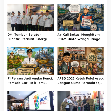
DMI Tambun Selatan
Air Kali Bekasi Menghitam,
Dilantik, Perkuat Sinergi
PDAM Minta Warga Jangan
dan Tata Kelola
Diminum Dulu!
Kemasjidan
71 Persen Jadi Angka Kunci,
APBD 2025 Ketok Palu! Asep:
Pemkab Cari Titik Temu
Jangan Cuma Formalitas,
Sawah dan Industri
Uang Rakyat Harus Terasa
Manfaatnya