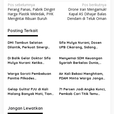
Pos sebelumnya
Pos berikutnya
Perang Panas, Pabrik Dingin!
Drone Iran Mengamuk!
Harga Plastik Meledak, PHK
Kapal AS Dihajar Balas
Mengintai Ribuan Buruh
Dendam di Teluk Oman
Posting Terkait
DMI Tambun Selatan
Sifa Mulya Nurani, Dosen
Dilantik, Perkuat Sinergi
UPB Cikarang, Sidang
dan Tata Kelola
Terbuka Promosi Doktor
Kemasjidan
dipimpin Prof. Dr. H. Aden
Di Balik Gelar Doktor Sifa
Menyemai SDM Keuangan
Rosadi Dosen UIN SGD asal
Mulya Nurani: Ketika
Syariah Berkelas Dunia,
Bekasi
Disertasi Menjadi Ikhtiar
STEBI Global Mulia Raih
Menyelamatkan Masa
Akreditasi Unggul
Warga Soroti Pembekuan
Air Kali Bekasi Menghitam,
Depan Anak Indonesia
Panitia Pilkades
PDAM Minta Warga Jangan
Burangkeng, Diduga Ada
Diminum Dulu!
Intervensi
Gelap Gulita! PJU di Kali
71 Persen Jadi Angka Kunci,
Malang Banyak Mati, Tiang
Pemkab Cari Titik Temu
Berkarat Bikin Warga
Sawah dan Industri
Waswas
Jangan Lewatkan