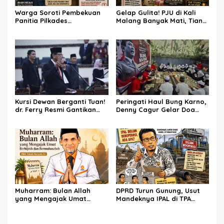
Warga Soroti Pembekuan
Gelap Gulita! PJU di Kali
Panitia Pilkades
Malang Banyak Mati, Tiang
Burangkeng, Diduga Ada
Berkarat Bikin Warga
Intervensi
Waswas
Kursi Dewan Berganti Tuan!
Peringati Haul Bung Karno,
dr. Ferry Resmi Gantikan
Denny Cagur Gelar Doa
Soleman
Bersama Anak Yatim dan
Kader PDI Perjuangan di
Bandung Barat
Muharram: Bulan Allah
DPRD Turun Gunung, Usut
yang Mengajak Umat
Mandeknya IPAL di TPA
Berhijrah dan
Burangkeng
Bermuhasabah