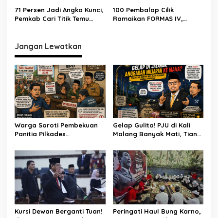
Waswas
71 Persen Jadi Angka Kunci,
100 Pembalap Cilik
Pemkab Cari Titik Temu
Ramaikan FORMAS IV,
Sawah dan Industri
KORMI Bekasi Genjot
Lahirnya Bibit Atlet Sejak
Usia Dini
Jangan Lewatkan
Warga Soroti Pembekuan
Gelap Gulita! PJU di Kali
Panitia Pilkades
Malang Banyak Mati, Tiang
Burangkeng, Diduga Ada
Berkarat Bikin Warga
Intervensi
Waswas
Kursi Dewan Berganti Tuan!
Peringati Haul Bung Karno,