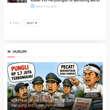
Kader PDI Perjuangan di Bandung Barat
Kamis, 9 Juli 2026
PREV
NEXT
HUKUM
KDM Naik Pitam! Dugaan Pungli Dishub Bekasi
Berujung Ancaman Pemecatan