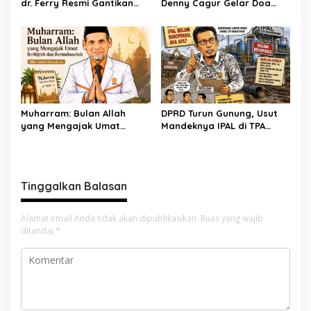
dr. Ferry Resmi Gantikan
Denny Cagur Gelar Doa
Soleman
Bersama Anak Yatim dan
Kader PDI Perjuangan di
Bandung Barat
Muharram: Bulan Allah
DPRD Turun Gunung, Usut
yang Mengajak Umat
Mandeknya IPAL di TPA
Berhijrah dan
Burangkeng
Bermuhasabah
Tinggalkan Balasan
Alamat email Anda tidak akan dipublikasikan.
Ruas yang wajib
ditandai
*