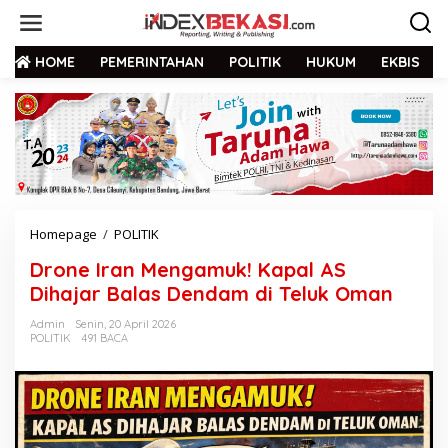
HOME
PEMERINTAHAN
POLITIK
HUKUM
EKBIS
Homepage
/
POLITIK
Drone Iran Mengamuk! Kapal AS
Dihajar Balas Dendam di Teluk Oman
Admin
Senin, 20 April 2026
POLITIK
491 BACA