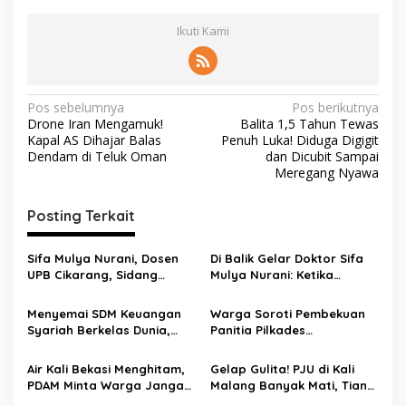
Ikuti Kami
Pos sebelumnya
Pos berikutnya
Drone Iran Mengamuk!
Balita 1,5 Tahun Tewas
Kapal AS Dihajar Balas
Penuh Luka! Diduga Digigit
Dendam di Teluk Oman
dan Dicubit Sampai
Meregang Nyawa
Posting Terkait
Sifa Mulya Nurani, Dosen
Di Balik Gelar Doktor Sifa
UPB Cikarang, Sidang
Mulya Nurani: Ketika
Terbuka Promosi Doktor
Disertasi Menjadi Ikhtiar
dipimpin Prof. Dr. H. Aden
Menyelamatkan Masa
Menyemai SDM Keuangan
Warga Soroti Pembekuan
Rosadi Dosen UIN SGD asal
Depan Anak Indonesia
Syariah Berkelas Dunia,
Panitia Pilkades
Bekasi
STEBI Global Mulia Raih
Burangkeng, Diduga Ada
Akreditasi Unggul
Intervensi
Air Kali Bekasi Menghitam,
Gelap Gulita! PJU di Kali
PDAM Minta Warga Jangan
Malang Banyak Mati, Tiang
Diminum Dulu!
Berkarat Bikin Warga