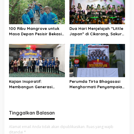
100 Ribu Mangrove untuk
Dua Hari Menjelajah “Little
Masa Depan Pesisir Bekasi:
Japan” di Cikarang, Sakura
Dari Muara Gembong,
Matsuri 2026 Sulap Kota
Jababeka Menanam
Jababeka Jadi Magnet
Harapan yang Tumbuh
Wisata Budaya
Bersama Warga
Kajian Inspiratif:
Perumda Tirta Bhagasasi
Membangun Generasi
Menghormati Penyampaian
Unggul dengan Ilmu, Iman,
Aspirasi Pegawai dan
dan Akhlak
Menegaskan Komitmen
terhadap Tata Kelola
Perusahaan yang Baik
Tinggalkan Balasan
Alamat email Anda tidak akan dipublikasikan.
Ruas yang wajib
ditandai
*