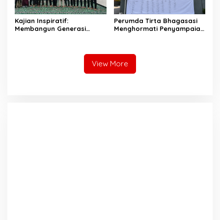
Kajian Inspiratif:
Perumda Tirta Bhagasasi
Membangun Generasi
Menghormati Penyampaian
Unggul dengan Ilmu, Iman,
Aspirasi Pegawai dan
dan Akhlak
Menegaskan Komitmen
terhadap Tata Kelola
Perusahaan yang Baik
View More