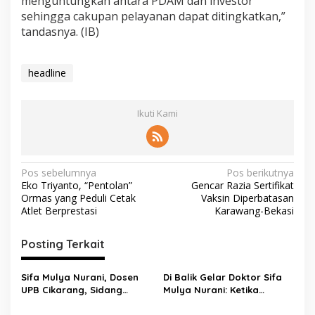
menguntungkan antara PDAM dan investor
sehingga cakupan pelayanan dapat ditingkatkan,”
tandasnya. (IB)
headline
Ikuti Kami
Pos sebelumnya
Pos berikutnya
Eko Triyanto, “Pentolan”
Gencar Razia Sertifikat
Ormas yang Peduli Cetak
Vaksin Diperbatasan
Atlet Berprestasi
Karawang-Bekasi
Posting Terkait
Sifa Mulya Nurani, Dosen
Di Balik Gelar Doktor Sifa
UPB Cikarang, Sidang
Mulya Nurani: Ketika
Terbuka Promosi Doktor
Disertasi Menjadi Ikhtiar
dipimpin Prof. Dr. H. Aden
Menyelamatkan Masa