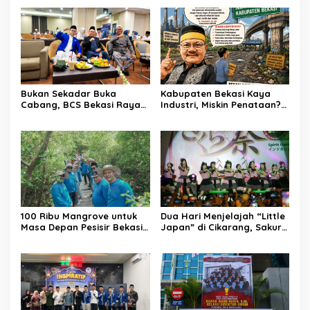
Bukan Sekadar Buka
Kabupaten Bekasi Kaya
Cabang, BCS Bekasi Raya
Industri, Miskin Penataan?
Tancap Gas Layani Tamu
Kritik Pedas Ketum ASPHRI
Allah
di Hari Jadi ke-76
100 Ribu Mangrove untuk
Dua Hari Menjelajah “Little
Masa Depan Pesisir Bekasi:
Japan” di Cikarang, Sakura
Dari Muara Gembong,
Matsuri 2026 Sulap Kota
Jababeka Menanam
Jababeka Jadi Magnet
Harapan yang Tumbuh
Wisata Budaya
Bersama Warga