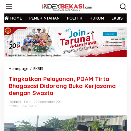
HOME
PEMERINTAHAN
POLITIK
HUKUM
EKBIS
Homepage
/
EKBIS
Tingkatkan Pelayanan, PDAM Tirta
Bhagasasi Didorong Buka Kerjasama
dengan Swasta
Redaksi
Rabu, 29 September 2021
EKBIS
2,832 BACA