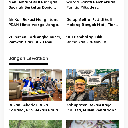
Menyemai SDM Keuangan
Warga Soroti Pembekuan
Rosadi Dosen UIN SGD asal
Depan Anak Indonesia
Syariah Berkelas Dunia,
Panitia Pilkades
Bekasi
STEBI Global Mulia Raih
Burangkeng, Diduga Ada
Akreditasi Unggul
Intervensi
Air Kali Bekasi Menghitam,
Gelap Gulita! PJU di Kali
PDAM Minta Warga Jangan
Malang Banyak Mati, Tiang
Diminum Dulu!
Berkarat Bikin Warga
Waswas
71 Persen Jadi Angka Kunci,
100 Pembalap Cilik
Pemkab Cari Titik Temu
Ramaikan FORMAS IV,
Sawah dan Industri
KORMI Bekasi Genjot
Lahirnya Bibit Atlet Sejak
Usia Dini
Jangan Lewatkan
Bukan Sekadar Buka
Kabupaten Bekasi Kaya
Cabang, BCS Bekasi Raya
Industri, Miskin Penataan?
Tancap Gas Layani Tamu
Kritik Pedas Ketum ASPHRI
Allah
di Hari Jadi ke-76