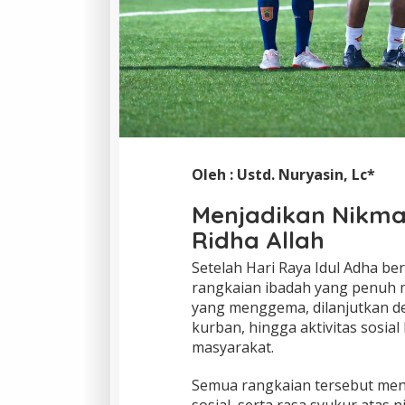
Oleh : Ustd. Nuryasin, Lc*
Menjadikan Nikma
Ridha Allah
Setelah Hari Raya Idul Adha be
rangkaian ibadah yang penuh ma
yang menggema, dilanjutkan d
kurban, hingga aktivitas sosi
masyarakat.
Semua rangkaian tersebut meng
sosial, serta rasa syukur atas