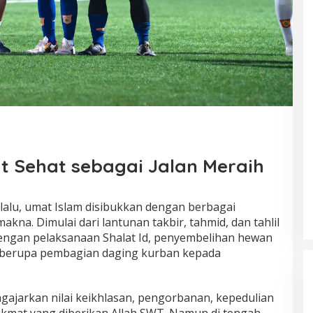
t Sehat sebagai Jalan Meraih
rlalu, umat Islam disibukkan dengan berbagai
kna. Dimulai dari lantunan takbir, tahmid, dan tahlil
engan pelaksanaan Shalat Id, penyembelihan hewan
al berupa pembagian daging kurban kepada
ajarkan nilai keikhlasan, pengorbanan, kepedulian
 nikmat yang diberikan Allah SWT. Namun di tengah