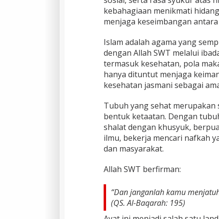
kebahagiaan menikmati hidanga
menjaga keseimbangan antara
Islam adalah agama yang sem
dengan Allah SWT melalui ibad
termasuk kesehatan, pola maka
hanya dituntut menjaga keiman
kesehatan jasmani sebagai aman
Tubuh yang sehat merupakan s
bentuk ketaatan. Dengan tubu
shalat dengan khusyuk, berpu
ilmu, bekerja mencari nafkah y
dan masyarakat.
Allah SWT berfirman:
“Dan janganlah kamu menjatuhk
(QS. Al-Baqarah: 195)
Ayat ini menjadi salah satu la