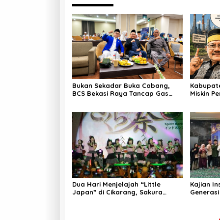
Bukan Sekadar Buka Cabang,
Kabupate
BCS Bekasi Raya Tancap Gas
Miskin Pe
Layani Tamu Allah
Ketum AS
Dua Hari Menjelajah “Little
Kajian I
Japan” di Cikarang, Sakura
Generasi
Matsuri 2026 Sulap Kota
Iman, da
Jababeka Jadi Magnet Wisata
Budaya