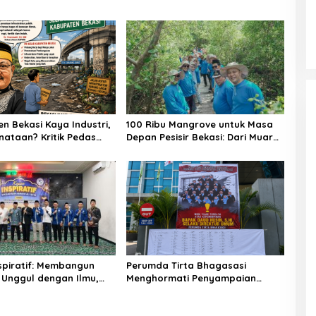
n Bekasi Kaya Industri,
100 Ribu Mangrove untuk Masa
nataan? Kritik Pedas
Depan Pesisir Bekasi: Dari Muara
PHRI di Hari Jadi ke-76
Gembong, Jababeka Menanam
Harapan yang Tumbuh Bersama
Warga
nspiratif: Membangun
Perumda Tirta Bhagasasi
 Unggul dengan Ilmu,
Menghormati Penyampaian
n Akhlak
Aspirasi Pegawai dan
Menegaskan Komitmen terhadap
Tata Kelola Perusahaan yang