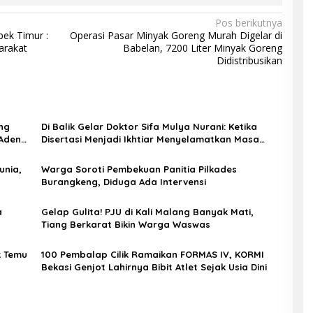
Pos berikutnya
ek Timur :
Operasi Pasar Minyak Goreng Murah Digelar di
arakat
Babelan, 7200 Liter Minyak Goreng
Didistribusikan
ng
Di Balik Gelar Doktor Sifa Mulya Nurani: Ketika
 Aden
Disertasi Menjadi Ikhtiar Menyelamatkan Masa
Depan Anak Indonesia
unia,
Warga Soroti Pembekuan Panitia Pilkades
Burangkeng, Diduga Ada Intervensi
a
Gelap Gulita! PJU di Kali Malang Banyak Mati,
Tiang Berkarat Bikin Warga Waswas
k Temu
100 Pembalap Cilik Ramaikan FORMAS IV, KORMI
Bekasi Genjot Lahirnya Bibit Atlet Sejak Usia Dini