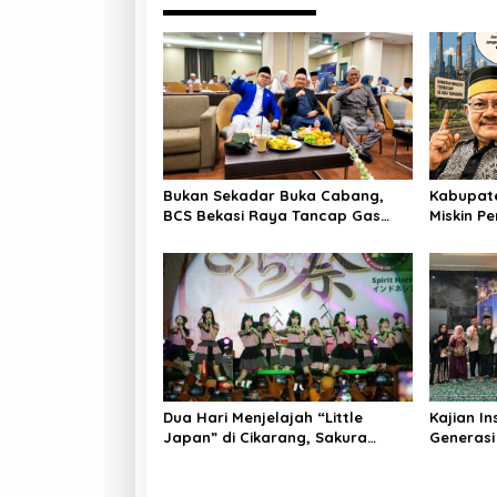
Bukan Sekadar Buka Cabang,
Kabupate
BCS Bekasi Raya Tancap Gas
Miskin Pe
Layani Tamu Allah
Ketum AS
Dua Hari Menjelajah “Little
Kajian I
Japan” di Cikarang, Sakura
Generasi
Matsuri 2026 Sulap Kota
Iman, da
Jababeka Jadi Magnet Wisata
Budaya