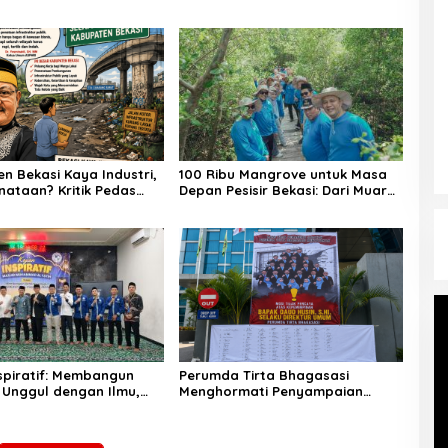
n Bekasi Kaya Industri,
100 Ribu Mangrove untuk Masa
nataan? Kritik Pedas
Depan Pesisir Bekasi: Dari Muara
PHRI di Hari Jadi ke-76
Gembong, Jababeka Menanam
Harapan yang Tumbuh Bersama
Warga
nspiratif: Membangun
Perumda Tirta Bhagasasi
 Unggul dengan Ilmu,
Menghormati Penyampaian
n Akhlak
Aspirasi Pegawai dan
Menegaskan Komitmen terhadap
Tata Kelola Perusahaan yang