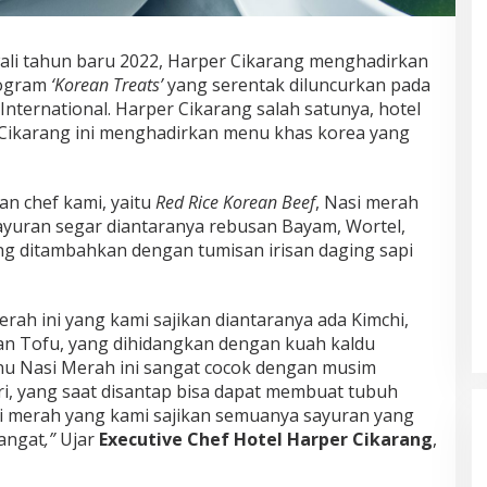
i tahun baru 2022, Harper Cikarang menghadirkan
rogram
‘Korean Treats’
yang serentak diluncurkan pada
International. Harper Cikarang salah satunya, hotel
i Cikarang ini menghadirkan menu khas korea yang
an chef kami, yaitu
Red Rice Korean Beef
, Nasi merah
ayuran segar diantaranya rebusan Bayam, Wortel,
g ditambahkan dengan tumisan irisan daging sapi
rah ini yang kami sajikan diantaranya ada Kimchi,
an Tofu, yang dihidangkan dengan kuah kaldu
nu Nasi Merah ini sangat cocok dengan musim
i, yang saat disantap bisa dapat membuat tubuh
i merah yang kami sajikan semuanya sayuran yang
angat
,”
Ujar
Executive Chef Hotel Harper Cikarang
,