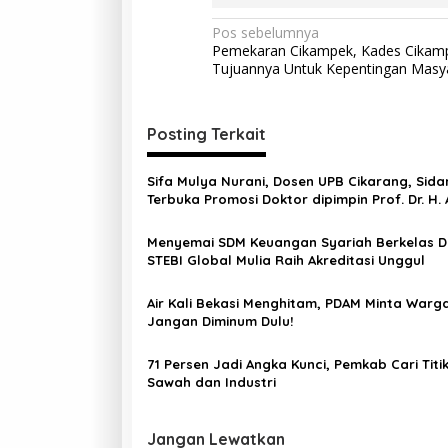
Pos sebelumnya
Pemekaran Cikampek, Kades Cikamp
Tujuannya Untuk Kepentingan Masy
Posting Terkait
Sifa Mulya Nurani, Dosen UPB Cikarang, Sida
Terbuka Promosi Doktor dipimpin Prof. Dr. H.
Rosadi Dosen UIN SGD asal Bekasi
Menyemai SDM Keuangan Syariah Berkelas D
STEBI Global Mulia Raih Akreditasi Unggul
Air Kali Bekasi Menghitam, PDAM Minta Warg
Jangan Diminum Dulu!
71 Persen Jadi Angka Kunci, Pemkab Cari Titi
Sawah dan Industri
Jangan Lewatkan