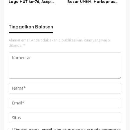
Logo HUT ke-76, Asep:
Bazar UMKM, Harkopnas
Bangkit Bersama Menuju
ke-79 Jadi Panggung
Pelayanan yang Lebih Baik
Kebangkitan Koperasi
Bekasi
Tinggalkan Balasan
Alamat email Anda tidak akan dipublikasikan.
Ruas yang wajib
ditandai
*
Simpan nama, email, dan situs web saya pada peramban