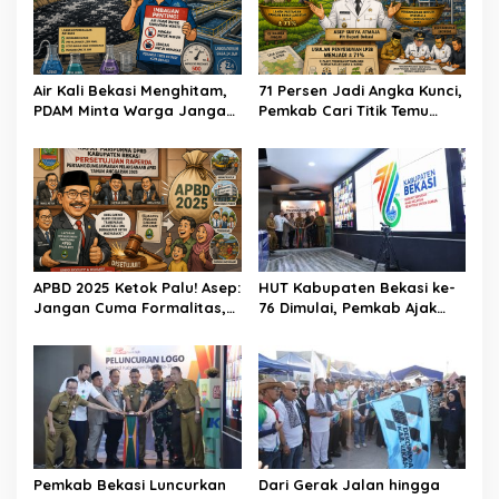
Air Kali Bekasi Menghitam,
71 Persen Jadi Angka Kunci,
PDAM Minta Warga Jangan
Pemkab Cari Titik Temu
Diminum Dulu!
Sawah dan Industri
APBD 2025 Ketok Palu! Asep:
HUT Kabupaten Bekasi ke-
Jangan Cuma Formalitas,
76 Dimulai, Pemkab Ajak
Uang Rakyat Harus Terasa
Warga, Industri, dan Media
Manfaatnya
Kibarkan Semangat
“Bangkit Bersama”
Pemkab Bekasi Luncurkan
Dari Gerak Jalan hingga