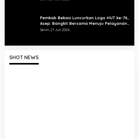
Pemkab Bekasi Luncurkan Logo HUT ke-76,
Asep: Bangkit Bersama Menuju Pelayanan
yang Lebih Baik
Senin, 27 Juli 2026
SHOT NEWS