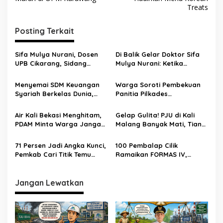
Treats
Posting Terkait
Sifa Mulya Nurani, Dosen
Di Balik Gelar Doktor Sifa
UPB Cikarang, Sidang
Mulya Nurani: Ketika
Terbuka Promosi Doktor
Disertasi Menjadi Ikhtiar
dipimpin Prof. Dr. H. Aden
Menyelamatkan Masa
Menyemai SDM Keuangan
Warga Soroti Pembekuan
Rosadi Dosen UIN SGD asal
Depan Anak Indonesia
Syariah Berkelas Dunia,
Panitia Pilkades
Bekasi
STEBI Global Mulia Raih
Burangkeng, Diduga Ada
Akreditasi Unggul
Intervensi
Air Kali Bekasi Menghitam,
Gelap Gulita! PJU di Kali
PDAM Minta Warga Jangan
Malang Banyak Mati, Tiang
Diminum Dulu!
Berkarat Bikin Warga
Waswas
71 Persen Jadi Angka Kunci,
100 Pembalap Cilik
Pemkab Cari Titik Temu
Ramaikan FORMAS IV,
Sawah dan Industri
KORMI Bekasi Genjot
Lahirnya Bibit Atlet Sejak
Usia Dini
Jangan Lewatkan