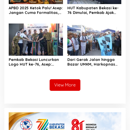
APBD 2025 Ketok Palu! Asep:
HUT Kabupaten Bekasi ke-
Jangan Cuma Formalitas,
76 Dimulai, Pemkab Ajak
Uang Rakyat Harus Terasa
Warga, Industri, dan Media
Manfaatnya
Kibarkan Semangat
“Bangkit Bersama”
Pemkab Bekasi Luncurkan
Dari Gerak Jalan hingga
Logo HUT ke-76, Asep:
Bazar UMKM, Harkopnas
Bangkit Bersama Menuju
ke-79 Jadi Panggung
Pelayanan yang Lebih Baik
Kebangkitan Koperasi
Bekasi
View More