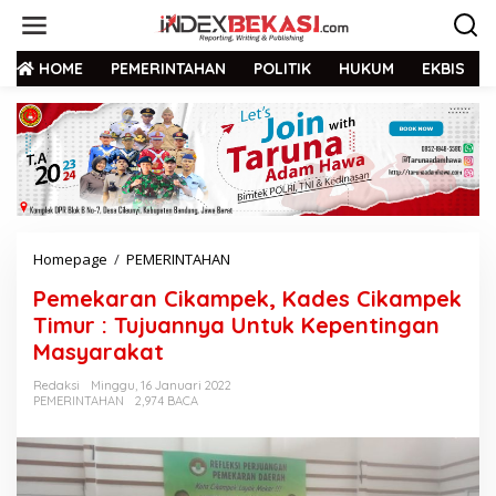
HOME
PEMERINTAHAN
POLITIK
HUKUM
EKBIS
Homepage
/
PEMERINTAHAN
Pemekaran Cikampek, Kades Cikampek
Timur : Tujuannya Untuk Kepentingan
Masyarakat
Redaksi
Minggu, 16 Januari 2022
PEMERINTAHAN
2,974 BACA