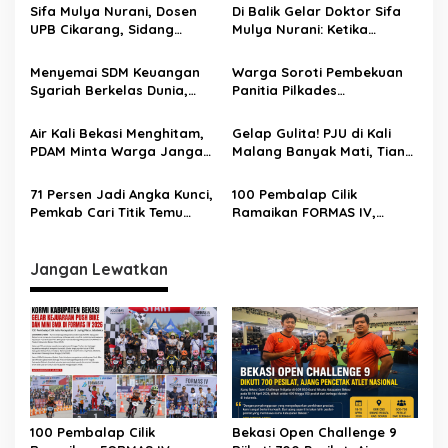
Sifa Mulya Nurani, Dosen
Di Balik Gelar Doktor Sifa
UPB Cikarang, Sidang
Mulya Nurani: Ketika
Terbuka Promosi Doktor
Disertasi Menjadi Ikhtiar
dipimpin Prof. Dr. H. Aden
Menyelamatkan Masa
Menyemai SDM Keuangan
Warga Soroti Pembekuan
Rosadi Dosen UIN SGD asal
Depan Anak Indonesia
Syariah Berkelas Dunia,
Panitia Pilkades
Bekasi
STEBI Global Mulia Raih
Burangkeng, Diduga Ada
Akreditasi Unggul
Intervensi
Air Kali Bekasi Menghitam,
Gelap Gulita! PJU di Kali
PDAM Minta Warga Jangan
Malang Banyak Mati, Tiang
Diminum Dulu!
Berkarat Bikin Warga
Waswas
71 Persen Jadi Angka Kunci,
100 Pembalap Cilik
Pemkab Cari Titik Temu
Ramaikan FORMAS IV,
Sawah dan Industri
KORMI Bekasi Genjot
Lahirnya Bibit Atlet Sejak
Usia Dini
Jangan Lewatkan
100 Pembalap Cilik
Bekasi Open Challenge 9