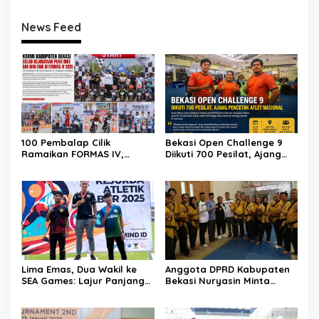
News Feed
100 Pembalap Cilik
Bekasi Open Challenge 9
Ramaikan FORMAS IV,
Diikuti 700 Pesilat, Ajang
KORMI Bekasi Genjot
Pencetak Atlet Nasional
Lahirnya Bibit Atlet Sejak
Usia Dini
Lima Emas, Dua Wakil ke
Anggota DPRD Kabupaten
SEA Games: Lajur Panjang
Bekasi Nuryasin Minta
Perjuangan Atlet
Pemkab Bekasi Bangun
Kabupaten Bekasi
GOR Laga Tangkas