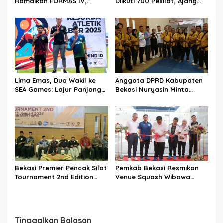
Ramaikan FORMAS IV,
Diikuti 700 Pesilat, Ajang
KORMI Bekasi Genjot
Pencetak Atlet Nasional
Lahirnya Bibit Atlet Sejak
Usia Dini
Lima Emas, Dua Wakil ke
Anggota DPRD Kabupaten
SEA Games: Lajur Panjang
Bekasi Nuryasin Minta
Perjuangan Atlet
Pemkab Bekasi Bangun
Kabupaten Bekasi
GOR Laga Tangkas
Bekasi Premier Pencak Silat
Pemkab Bekasi Resmikan
Tournament 2nd Edition
Venue Squash Wibawa
2025 Digelar di OSO Sport
Mukti Bertaraf
Center
Internasional
Tinggalkan Balasan