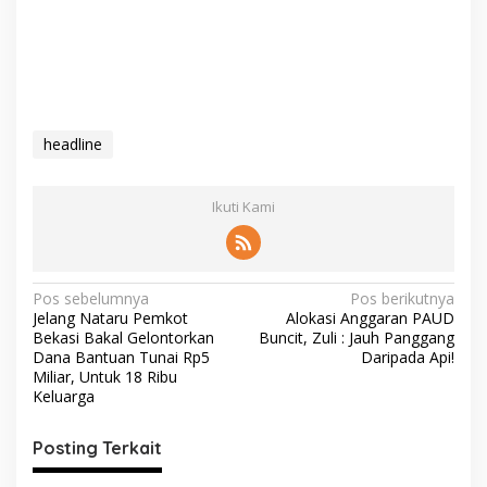
headline
Ikuti Kami
Pos sebelumnya
Pos berikutnya
Jelang Nataru Pemkot
Alokasi Anggaran PAUD
Bekasi Bakal Gelontorkan
Buncit, Zuli : Jauh Panggang
Dana Bantuan Tunai Rp5
Daripada Api!
Miliar, Untuk 18 Ribu
Keluarga
Posting Terkait