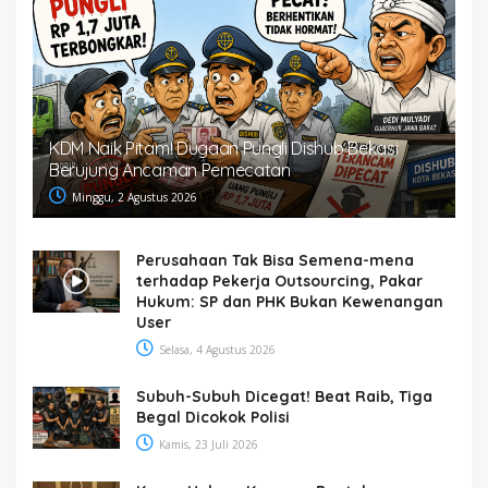
KDM Naik Pitam! Dugaan Pungli Dishub Bekasi
Berujung Ancaman Pemecatan
Minggu, 2 Agustus 2026
Perusahaan Tak Bisa Semena-mena
terhadap Pekerja Outsourcing, Pakar
Hukum: SP dan PHK Bukan Kewenangan
User
Selasa, 4 Agustus 2026
Subuh-Subuh Dicegat! Beat Raib, Tiga
Begal Dicokok Polisi
Kamis, 23 Juli 2026