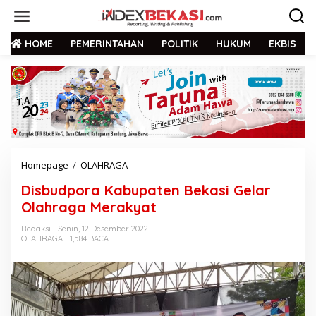
HOME
PEMERINTAHAN
POLITIK
HUKUM
EKBIS
Homepage
/
OLAHRAGA
Disbudpora Kabupaten Bekasi Gelar
Olahraga Merakyat
Redaksi
Senin, 12 Desember 2022
OLAHRAGA
1,584 BACA