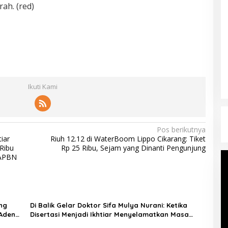
rah. (red)
Ikuti Kami
Pos berikutnya
iar
Riuh 12.12 di WaterBoom Lippo Cikarang: Tiket
Ribu
Rp 25 Ribu, Sejam yang Dinanti Pengunjung
-APBN
ng
Di Balik Gelar Doktor Sifa Mulya Nurani: Ketika
 Aden
Disertasi Menjadi Ikhtiar Menyelamatkan Masa
Depan Anak Indonesia