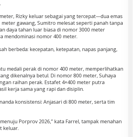
.
meter, Rizky keluar sebagai yang tercepat—dua emas
0 meter gawang, Sumitro melesat seperti panah tanpa
an daya tahan luar biasa di nomor 3000 meter
ya mendominasi nomor 400 meter.
ah berbeda: kecepatan, ketepatan, napas panjang,
u medali perak di nomor 400 meter, memperlihatkan
yang dikenalnya betul. Di nomor 800 meter, Suhaya
engan raihan perak. Estafet 4×400 meter putra
il kerja sama yang rapi dan disiplin.
nda konsistensi: Anjasari di 800 meter, serta tim
g menuju Porprov 2026,” kata Farrel, tampak menahan
 keluar.