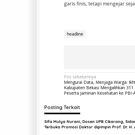
garis finis, tetapi mengejar seja
headline
Pos sebelumnya
Mengurai Data, Menjaga Warga: Ikht
Kabupaten Bekasi Mengalihkan 311 
Peserta Jaminan Kesehatan ke PBI
Posting Terkait
Sifa Mulya Nurani, Dosen UPB Cikarang, Sida
Terbuka Promosi Doktor dipimpin Prof. Dr. H.
Rosadi Dosen UIN SGD asal Bekasi