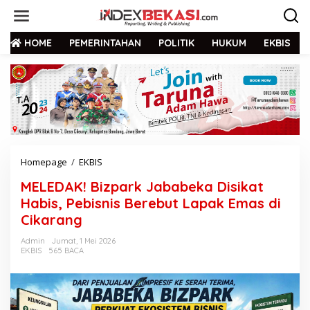
HOME
PEMERINTAHAN
POLITIK
HUKUM
EKBIS
Homepage
/
EKBIS
MELEDAK! Bizpark Jababeka Disikat
Habis, Pebisnis Berebut Lapak Emas di
Cikarang
Admin
Jumat, 1 Mei 2026
EKBIS
565 BACA