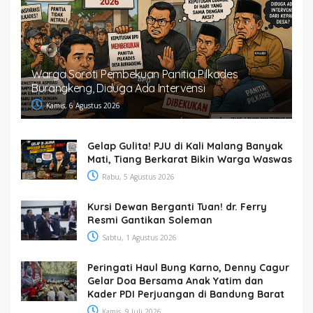
Warga Soroti Pembekuan Panitia Pilkades
Burangkeng, Diduga Ada Intervensi
Kamis, 6 Agustus 2026
Gelap Gulita! PJU di Kali Malang Banyak
Mati, Tiang Berkarat Bikin Warga Waswas
Rabu, 5 Agustus 2026
Kursi Dewan Berganti Tuan! dr. Ferry
Resmi Gantikan Soleman
Sabtu, 1 Agustus 2026
Peringati Haul Bung Karno, Denny Cagur
Gelar Doa Bersama Anak Yatim dan
Kader PDI Perjuangan di Bandung Barat
Kamis, 9 Juli 2026