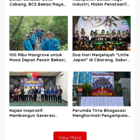
Cabang, BCS Bekasi Raya
Industri, Miskin Penataan?
Tancap Gas Layani Tamu
Kritik Pedas Ketum ASPHRI
Allah
di Hari Jadi ke-76
100 Ribu Mangrove untuk
Dua Hari Menjelajah “Little
Masa Depan Pesisir Bekasi:
Japan” di Cikarang, Sakura
Dari Muara Gembong,
Matsuri 2026 Sulap Kota
Jababeka Menanam
Jababeka Jadi Magnet
Harapan yang Tumbuh
Wisata Budaya
Bersama Warga
Kajian Inspiratif:
Perumda Tirta Bhagasasi
Membangun Generasi
Menghormati Penyampaian
Unggul dengan Ilmu, Iman,
Aspirasi Pegawai dan
dan Akhlak
Menegaskan Komitmen
terhadap Tata Kelola
Perusahaan yang Baik
View More