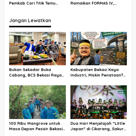
Pemkab Cari Titik Temu
Ramaikan FORMAS IV,
Sawah dan Industri
KORMI Bekasi Genjot
Lahirnya Bibit Atlet Sejak
Usia Dini
Jangan Lewatkan
Bukan Sekadar Buka
Kabupaten Bekasi Kaya
Cabang, BCS Bekasi Raya
Industri, Miskin Penataan?
Tancap Gas Layani Tamu
Kritik Pedas Ketum ASPHRI
Allah
di Hari Jadi ke-76
100 Ribu Mangrove untuk
Dua Hari Menjelajah “Little
Masa Depan Pesisir Bekasi:
Japan” di Cikarang, Sakura
Dari Muara Gembong,
Matsuri 2026 Sulap Kota