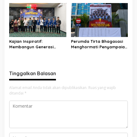
Jababeka Menanam
Jababeka Jadi Magnet
Harapan yang Tumbuh
Wisata Budaya
Bersama Warga
Kajian Inspiratif:
Perumda Tirta Bhagasasi
Membangun Generasi
Menghormati Penyampaian
Unggul dengan Ilmu, Iman,
Aspirasi Pegawai dan
dan Akhlak
Menegaskan Komitmen
terhadap Tata Kelola
Perusahaan yang Baik
Tinggalkan Balasan
Alamat email Anda tidak akan dipublikasikan.
Ruas yang wajib
ditandai
*