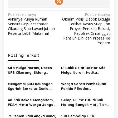
Pos sebelumnya
Pos berikutnya
Akhirnya Punya Rumah
Oknum Polisi Depok Diduga
Sendiri! BPJS Kesehatan
Terlibat Kasus Suap Ijon
Cikarang Siap Layani Jutaan
Proyek Pemkab Bekasi,
Peserta Lebih Maksimal
Kapolsek Cimanggis :
Pensiun Dini dan Proses Ke
Propam
Posting Terkait
Sifa Mulya Nurani, Dosen
Di Balik Gelar Doktor Sifa
UPB Cikarang, Sidang
Mulya Nurani: Ketika
Terbuka Promosi Doktor
Disertasi Menjadi Ikhtiar
dipimpin Prof. Dr. H. Aden
Menyelamatkan Masa
Menyemai SDM Keuangan
Warga Soroti Pembekuan
Rosadi Dosen UIN SGD asal
Depan Anak Indonesia
Syariah Berkelas Dunia,
Panitia Pilkades
Bekasi
STEBI Global Mulia Raih
Burangkeng, Diduga Ada
Akreditasi Unggul
Intervensi
Air Kali Bekasi Menghitam,
Gelap Gulita! PJU di Kali
PDAM Minta Warga Jangan
Malang Banyak Mati, Tiang
Diminum Dulu!
Berkarat Bikin Warga
Waswas
71 Persen Jadi Angka Kunci,
100 Pembalap Cilik