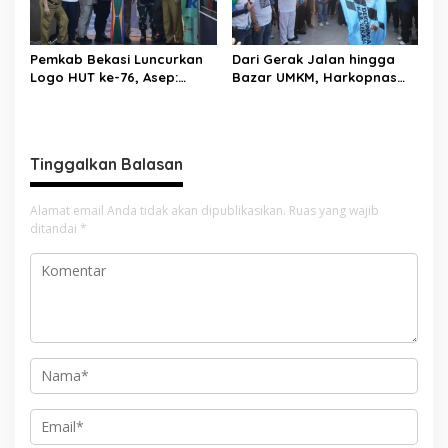
Pemkab Bekasi Luncurkan
Dari Gerak Jalan hingga
Logo HUT ke-76, Asep:
Bazar UMKM, Harkopnas
Bangkit Bersama Menuju
ke-79 Jadi Panggung
Pelayanan yang Lebih Baik
Kebangkitan Koperasi
Bekasi
Tinggalkan Balasan
Alamat email Anda tidak akan dipublikasikan.
Ruas yang wajib
ditandai
*