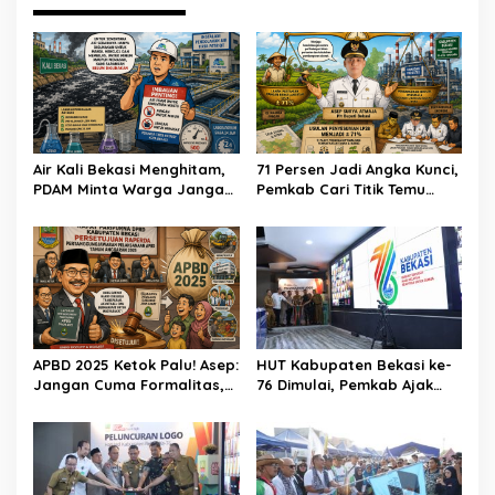
Air Kali Bekasi Menghitam,
71 Persen Jadi Angka Kunci,
PDAM Minta Warga Jangan
Pemkab Cari Titik Temu
Diminum Dulu!
Sawah dan Industri
APBD 2025 Ketok Palu! Asep:
HUT Kabupaten Bekasi ke-
Jangan Cuma Formalitas,
76 Dimulai, Pemkab Ajak
Uang Rakyat Harus Terasa
Warga, Industri, dan Media
Manfaatnya
Kibarkan Semangat
“Bangkit Bersama”