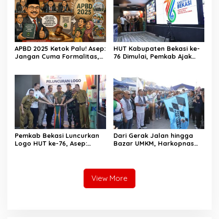
APBD 2025 Ketok Palu! Asep:
HUT Kabupaten Bekasi ke-
Jangan Cuma Formalitas,
76 Dimulai, Pemkab Ajak
Uang Rakyat Harus Terasa
Warga, Industri, dan Media
Manfaatnya
Kibarkan Semangat
“Bangkit Bersama”
Pemkab Bekasi Luncurkan
Dari Gerak Jalan hingga
Logo HUT ke-76, Asep:
Bazar UMKM, Harkopnas
Bangkit Bersama Menuju
ke-79 Jadi Panggung
Pelayanan yang Lebih Baik
Kebangkitan Koperasi
Bekasi
View More