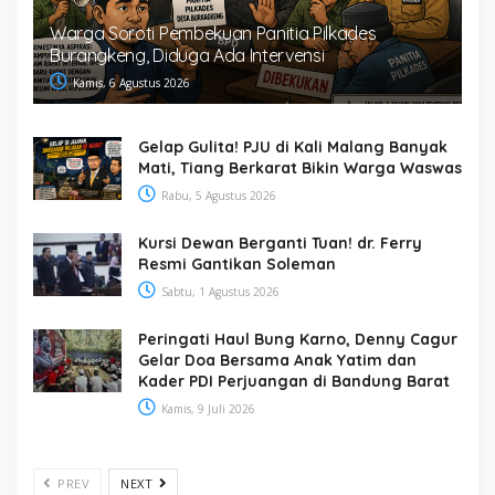
Warga Soroti Pembekuan Panitia Pilkades
Burangkeng, Diduga Ada Intervensi
Kamis, 6 Agustus 2026
Gelap Gulita! PJU di Kali Malang Banyak
Mati, Tiang Berkarat Bikin Warga Waswas
Rabu, 5 Agustus 2026
Kursi Dewan Berganti Tuan! dr. Ferry
Resmi Gantikan Soleman
Sabtu, 1 Agustus 2026
Peringati Haul Bung Karno, Denny Cagur
Gelar Doa Bersama Anak Yatim dan
Kader PDI Perjuangan di Bandung Barat
Kamis, 9 Juli 2026
PREV
NEXT