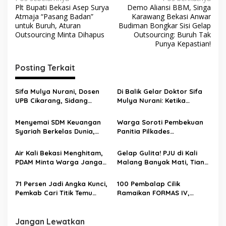
Plt Bupati Bekasi Asep Surya
Demo Aliansi BBM, Singa
Atmaja “Pasang Badan”
Karawang Bekasi Anwar
untuk Buruh, Aturan
Budiman Bongkar Sisi Gelap
Outsourcing Minta Dihapus
Outsourcing: Buruh Tak
Punya Kepastian!
Posting Terkait
Sifa Mulya Nurani, Dosen
Di Balik Gelar Doktor Sifa
UPB Cikarang, Sidang
Mulya Nurani: Ketika
Terbuka Promosi Doktor
Disertasi Menjadi Ikhtiar
dipimpin Prof. Dr. H. Aden
Menyelamatkan Masa
Menyemai SDM Keuangan
Warga Soroti Pembekuan
Rosadi Dosen UIN SGD asal
Depan Anak Indonesia
Syariah Berkelas Dunia,
Panitia Pilkades
Bekasi
STEBI Global Mulia Raih
Burangkeng, Diduga Ada
Akreditasi Unggul
Intervensi
Air Kali Bekasi Menghitam,
Gelap Gulita! PJU di Kali
PDAM Minta Warga Jangan
Malang Banyak Mati, Tiang
Diminum Dulu!
Berkarat Bikin Warga
Waswas
71 Persen Jadi Angka Kunci,
100 Pembalap Cilik
Pemkab Cari Titik Temu
Ramaikan FORMAS IV,
Sawah dan Industri
KORMI Bekasi Genjot
Lahirnya Bibit Atlet Sejak
Usia Dini
Jangan Lewatkan