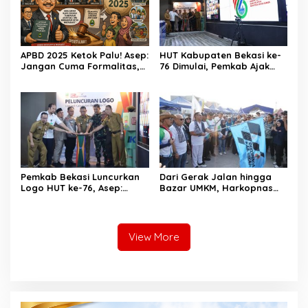
APBD 2025 Ketok Palu! Asep:
HUT Kabupaten Bekasi ke-
Jangan Cuma Formalitas,
76 Dimulai, Pemkab Ajak
Uang Rakyat Harus Terasa
Warga, Industri, dan Media
Manfaatnya
Kibarkan Semangat
“Bangkit Bersama”
Pemkab Bekasi Luncurkan
Dari Gerak Jalan hingga
Logo HUT ke-76, Asep:
Bazar UMKM, Harkopnas
Bangkit Bersama Menuju
ke-79 Jadi Panggung
Pelayanan yang Lebih Baik
Kebangkitan Koperasi
Bekasi
View More