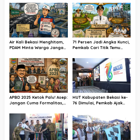
Air Kali Bekasi Menghitam,
71 Persen Jadi Angka Kunci,
PDAM Minta Warga Jangan
Pemkab Cari Titik Temu
Diminum Dulu!
Sawah dan Industri
APBD 2025 Ketok Palu! Asep:
HUT Kabupaten Bekasi ke-
Jangan Cuma Formalitas,
76 Dimulai, Pemkab Ajak
Uang Rakyat Harus Terasa
Warga, Industri, dan Media
Manfaatnya
Kibarkan Semangat
“Bangkit Bersama”