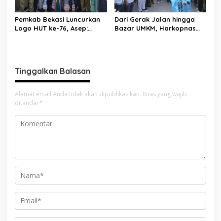
Pemkab Bekasi Luncurkan
Dari Gerak Jalan hingga
Logo HUT ke-76, Asep:
Bazar UMKM, Harkopnas
Bangkit Bersama Menuju
ke-79 Jadi Panggung
Pelayanan yang Lebih Baik
Kebangkitan Koperasi
Bekasi
Tinggalkan Balasan
Alamat email Anda tidak akan dipublikasikan.
Ruas yang wajib
ditandai
*