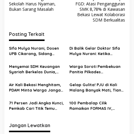
Sekolah Harus Nyaman,
FGD: Atasi Pengangguran
Bukan Sarang Masalah
SMK 8,78% di Kawasan
Bekasi Lewat Kolaborasi
SDM Berkualitas
Posting Terkait
Sifa Mulya Nurani, Dosen
Di Balik Gelar Doktor Sifa
UPB Cikarang, Sidang
Mulya Nurani: Ketika
Terbuka Promosi Doktor
Disertasi Menjadi Ikhtiar
dipimpin Prof. Dr. H. Aden
Menyelamatkan Masa
Menyemai SDM Keuangan
Warga Soroti Pembekuan
Rosadi Dosen UIN SGD asal
Depan Anak Indonesia
Syariah Berkelas Dunia,
Panitia Pilkades
Bekasi
STEBI Global Mulia Raih
Burangkeng, Diduga Ada
Akreditasi Unggul
Intervensi
Air Kali Bekasi Menghitam,
Gelap Gulita! PJU di Kali
PDAM Minta Warga Jangan
Malang Banyak Mati, Tiang
Diminum Dulu!
Berkarat Bikin Warga
Waswas
71 Persen Jadi Angka Kunci,
100 Pembalap Cilik
Pemkab Cari Titik Temu
Ramaikan FORMAS IV,
Sawah dan Industri
KORMI Bekasi Genjot
Lahirnya Bibit Atlet Sejak
Usia Dini
Jangan Lewatkan