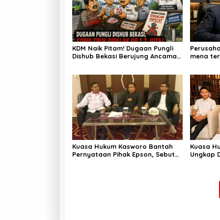
KDM Naik Pitam! Dugaan Pungli
Perusaha
Dishub Bekasi Berujung Ancaman
mena ter
Pemecatan
Outsourc
dan PHK
Kuasa Hukum Kasworo Bantah
Kuasa Hu
Pernyataan Pihak Epson, Sebut
Ungkap 
Kepengurusan Koperasi Masih
dan TPPU
Sah
Orang Di