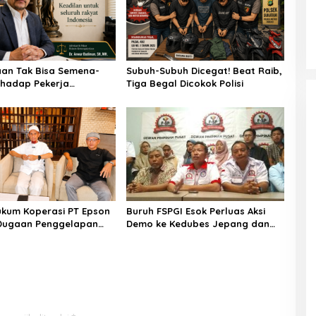
an Tak Bisa Semena-
Subuh-Subuh Dicegat! Beat Raib,
hadap Pekerja
Tiga Begal Dicokok Polisi
ing, Pakar Hukum: SP
 Bukan Kewenangan User
kum Koperasi PT Epson
Buruh FSPGI Esok Perluas Aksi
Dugaan Penggelapan
Demo ke Kedubes Jepang dan
 Rp3 Miliar, Empat
Jerman, Desak Penyelesaian
laporkan
Konflik Ketenagakerjaan PT
Epson