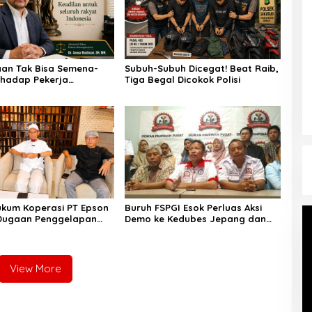
an Tak Bisa Semena-
Subuh-Subuh Dicegat! Beat Raib,
hadap Pekerja
Tiga Begal Dicokok Polisi
ing, Pakar Hukum: SP
 Bukan Kewenangan User
kum Koperasi PT Epson
Buruh FSPGI Esok Perluas Aksi
Dugaan Penggelapan
Demo ke Kedubes Jepang dan
 Rp3 Miliar, Empat
Jerman, Desak Penyelesaian
laporkan
Konflik Ketenagakerjaan PT
Epson
View More