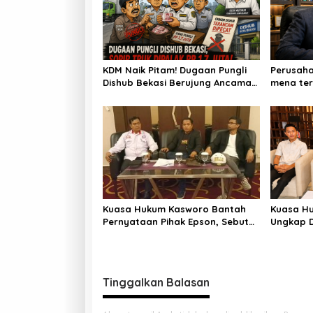
KDM Naik Pitam! Dugaan Pungli
Perusaha
Dishub Bekasi Berujung Ancaman
mena ter
Pemecatan
Outsourc
dan PHK
Kuasa Hukum Kasworo Bantah
Kuasa Hu
Pernyataan Pihak Epson, Sebut
Ungkap 
Kepengurusan Koperasi Masih
dan TPPU
Sah
Orang Di
Tinggalkan Balasan