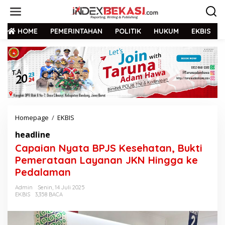
HOME
PEMERINTAHAN
POLITIK
HUKUM
EKBIS
Homepage
/
EKBIS
headline
Capaian Nyata BPJS Kesehatan, Bukti
Pemerataan Layanan JKN Hingga ke
Pedalaman
Admin
Senin, 14 Juli 2025
EKBIS
3,358 BACA