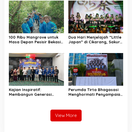
100 Ribu Mangrove untuk
Dua Hari Menjelajah “Little
Masa Depan Pesisir Bekasi:
Japan” di Cikarang, Sakura
Dari Muara Gembong,
Matsuri 2026 Sulap Kota
Jababeka Menanam
Jababeka Jadi Magnet
Harapan yang Tumbuh
Wisata Budaya
Bersama Warga
Kajian Inspiratif:
Perumda Tirta Bhagasasi
Membangun Generasi
Menghormati Penyampaian
Unggul dengan Ilmu, Iman,
Aspirasi Pegawai dan
dan Akhlak
Menegaskan Komitmen
terhadap Tata Kelola
Perusahaan yang Baik
View More