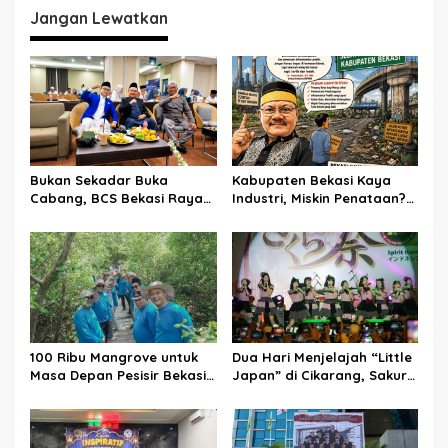
Jangan Lewatkan
Bukan Sekadar Buka
Kabupaten Bekasi Kaya
Cabang, BCS Bekasi Raya
Industri, Miskin Penataan?
Tancap Gas Layani Tamu
Kritik Pedas Ketum ASPHRI
Allah
di Hari Jadi ke-76
100 Ribu Mangrove untuk
Dua Hari Menjelajah “Little
Masa Depan Pesisir Bekasi:
Japan” di Cikarang, Sakura
Dari Muara Gembong,
Matsuri 2026 Sulap Kota
Jababeka Menanam
Jababeka Jadi Magnet
Harapan yang Tumbuh
Wisata Budaya
Bersama Warga