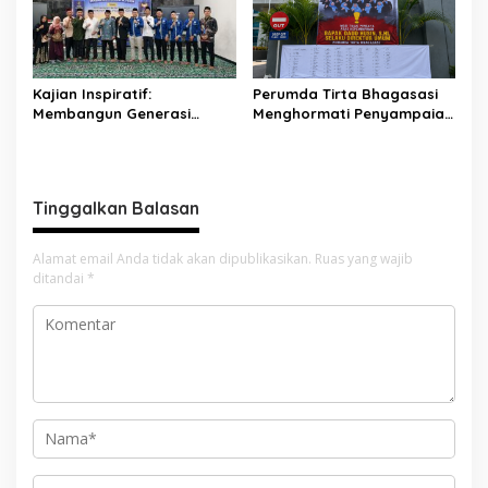
Kajian Inspiratif:
Perumda Tirta Bhagasasi
Membangun Generasi
Menghormati Penyampaian
Unggul dengan Ilmu, Iman,
Aspirasi Pegawai dan
dan Akhlak
Menegaskan Komitmen
terhadap Tata Kelola
Perusahaan yang Baik
Tinggalkan Balasan
Alamat email Anda tidak akan dipublikasikan.
Ruas yang wajib
ditandai
*