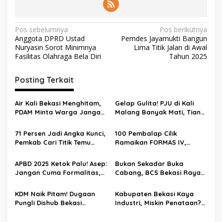
Pos sebelumnya
Pos berikutnya
Anggota DPRD Ustad
Pemdes Jayamukti Bangun
Nuryasin Sorot Minimnya
Lima Titik Jalan di Awal
Fasilitas Olahraga Bela Diri
Tahun 2025
Posting Terkait
Air Kali Bekasi Menghitam,
Gelap Gulita! PJU di Kali
PDAM Minta Warga Jangan
Malang Banyak Mati, Tiang
Diminum Dulu!
Berkarat Bikin Warga
Waswas
71 Persen Jadi Angka Kunci,
100 Pembalap Cilik
Pemkab Cari Titik Temu
Ramaikan FORMAS IV,
Sawah dan Industri
KORMI Bekasi Genjot
Lahirnya Bibit Atlet Sejak
APBD 2025 Ketok Palu! Asep:
Bukan Sekadar Buka
Usia Dini
Jangan Cuma Formalitas,
Cabang, BCS Bekasi Raya
Uang Rakyat Harus Terasa
Tancap Gas Layani Tamu
Manfaatnya
Allah
KDM Naik Pitam! Dugaan
Kabupaten Bekasi Kaya
Pungli Dishub Bekasi
Industri, Miskin Penataan?
Berujung Ancaman
Kritik Pedas Ketum ASPHRI
Pemecatan
di Hari Jadi ke-76