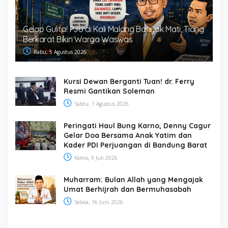
Gelap Gulita! PJU di Kali Malang Banyak Mati, Tiang
Berkarat Bikin Warga Waswas
Rabu, 5 Agustus 2026
Kursi Dewan Berganti Tuan! dr. Ferry
Resmi Gantikan Soleman
Sabtu, 1 Agustus 2026
Peringati Haul Bung Karno, Denny Cagur
Gelar Doa Bersama Anak Yatim dan
Kader PDI Perjuangan di Bandung Barat
Kamis, 9 Juli 2026
Muharram: Bulan Allah yang Mengajak
Umat Berhijrah dan Bermuhasabah
Selasa, 16 Juni 2026