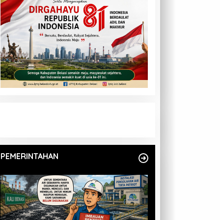
PEMERINTAHAN