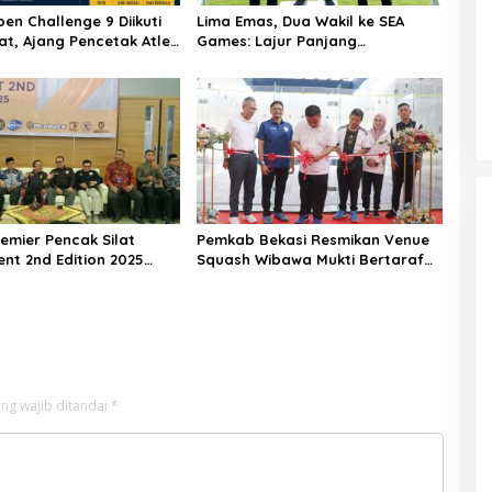
en Challenge 9 Diikuti
Lima Emas, Dua Wakil ke SEA
at, Ajang Pencetak Atlet
Games: Lajur Panjang
Perjuangan Atlet Kabupaten
Bekasi
remier Pencak Silat
Pemkab Bekasi Resmikan Venue
nt 2nd Edition 2025
Squash Wibawa Mukti Bertaraf
di OSO Sport Center
Internasional
ng wajib ditandai
*