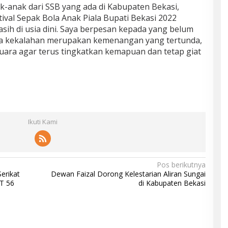
k-anak dari SSB yang ada di Kabupaten Bekasi,
tival Sepak Bola Anak Piala Bupati Bekasi 2022
sih di usia dini. Saya berpesan kepada yang belum
ena kekalahan merupakan kemenangan yang tertunda,
juara agar terus tingkatkan kemapuan dan tetap giat
Ikuti Kami
Pos berikutnya
erikat
Dewan Faizal Dorong Kelestarian Aliran Sungai
T 56
di Kabupaten Bekasi