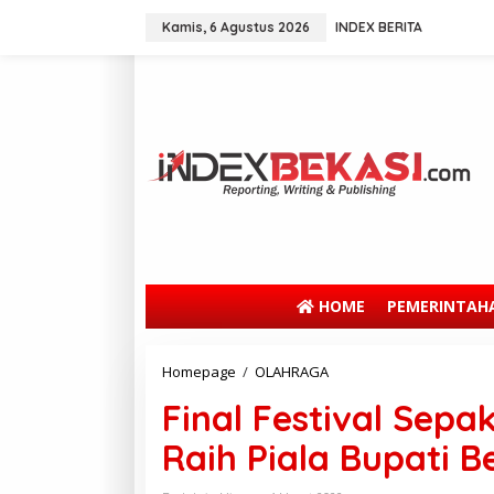
Kamis, 6 Agustus 2026
INDEX BERITA
HOME
PEMERINTAH
Homepage
/
OLAHRAGA
Final Festival Sepa
Raih Piala Bupati B