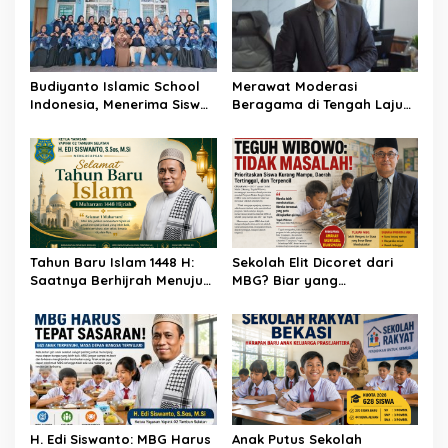
Budiyanto Islamic School
Merawat Moderasi
Indonesia, Menerima Siswa
Beragama di Tengah Laju
Baru ditingkat TK, SD dan
Perubahan Bekasi
SMP Tahun Ajaran
2026/2027
Tahun Baru Islam 1448 H:
Sekolah Elit Dicoret dari
Saatnya Berhijrah Menuju
MBG? Biar yang
Pribadi yang Lebih Baik
Membutuhkan Dulu!
H. Edi Siswanto: MBG Harus
Anak Putus Sekolah