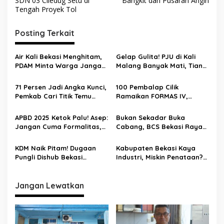
SDN 03 Ciledug Setu di
Bangkit dari Pusaran Angin
Tengah Proyek Tol
Posting Terkait
Air Kali Bekasi Menghitam,
Gelap Gulita! PJU di Kali
PDAM Minta Warga Jangan
Malang Banyak Mati, Tiang
Diminum Dulu!
Berkarat Bikin Warga
Waswas
71 Persen Jadi Angka Kunci,
100 Pembalap Cilik
Pemkab Cari Titik Temu
Ramaikan FORMAS IV,
Sawah dan Industri
KORMI Bekasi Genjot
Lahirnya Bibit Atlet Sejak
APBD 2025 Ketok Palu! Asep:
Bukan Sekadar Buka
Usia Dini
Jangan Cuma Formalitas,
Cabang, BCS Bekasi Raya
Uang Rakyat Harus Terasa
Tancap Gas Layani Tamu
Manfaatnya
Allah
KDM Naik Pitam! Dugaan
Kabupaten Bekasi Kaya
Pungli Dishub Bekasi
Industri, Miskin Penataan?
Berujung Ancaman
Kritik Pedas Ketum ASPHRI
Pemecatan
di Hari Jadi ke-76
Jangan Lewatkan