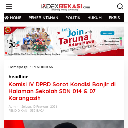
HOME
PEMERINTAHAN
POLITIK
HUKUM
EKBIS
Homepage
/
PENDIDIKAN
headline
Komisi IV DPRD Sorot Kondisi Banjir di
Halaman Sekolah SDN 014 & 07
Karangasih
Admin
Selasa, 10 Februari 2026
PENDIDIKAN
535 BACA