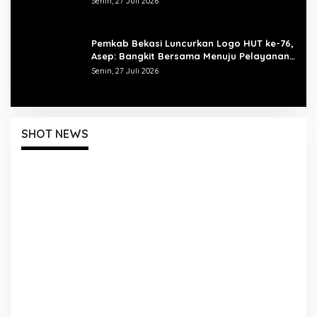
Senin, 27 Juli 2026
Pemkab Bekasi Luncurkan Logo HUT ke-76,
Asep: Bangkit Bersama Menuju Pelayanan
yang Lebih Baik
Senin, 27 Juli 2026
SHOT NEWS