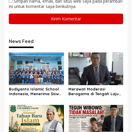
Simpan nama, email, dan situs web saya pada peramban
ini untuk komentar saya berikutnya.
News Feed
Budiyanto Islamic School
Merawat Moderasi
Indonesia, Menerima Siswa
Beragama di Tengah Laju
Baru ditingkat TK, SD dan
Perubahan Bekasi
SMP Tahun Ajaran
2026/2027