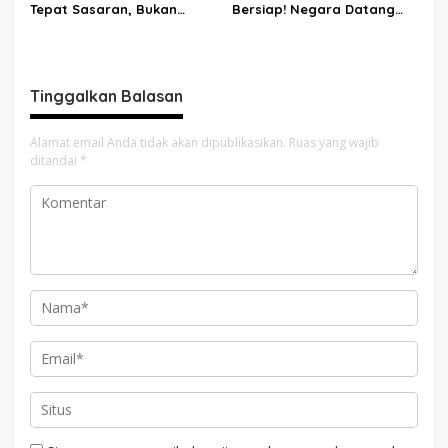
Tepat Sasaran, Bukan
Bersiap! Negara Datang
Hamburkan Anggaran!
Bawa Sekolah Gratis
Tinggalkan Balasan
Alamat email Anda tidak akan dipublikasikan.
Ruas yang wajib
ditandai
*